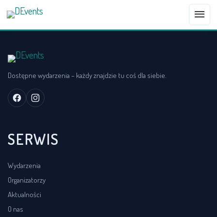
menu
Dostępne wydarzenia – każdy znajdzie tu coś dla siebie.
SERWIS
Wydarzenia
Organizatorzy
Aktualności
O nas