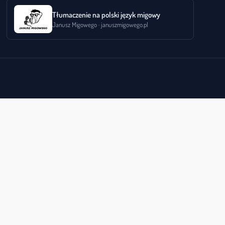
Tłumaczenie na polski język migowy
Janusz Migowego · januszmigowego.pl