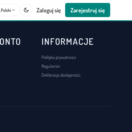
dark_mode
Zaloguj się
Zarejestruj się
te
expand_more
Polski
KONTO
INFORMACJE
Polityka prywatności
Regulamin
Deklaracja dostępności