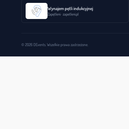
Wynajem pętli indukcyjnej
Zapętleni · zapetleni.pl
© 2026 DEvents. Wszelkie prawa zastrzeżone.