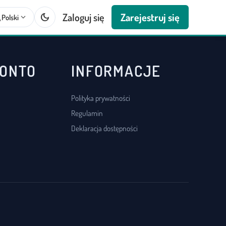
dark_mode
Zaloguj się
Zarejestruj się
te
expand_more
Polski
KONTO
INFORMACJE
Polityka prywatności
Regulamin
Deklaracja dostępności