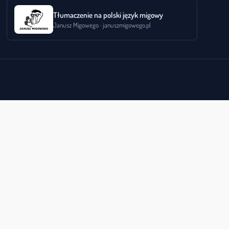
Tłumaczenie na polski język migowy
Janusz Migowego · januszmigowego.pl