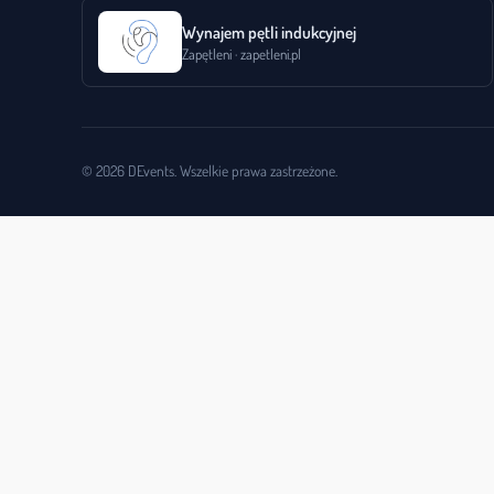
Wynajem pętli indukcyjnej
Zapętleni · zapetleni.pl
© 2026 DEvents. Wszelkie prawa zastrzeżone.