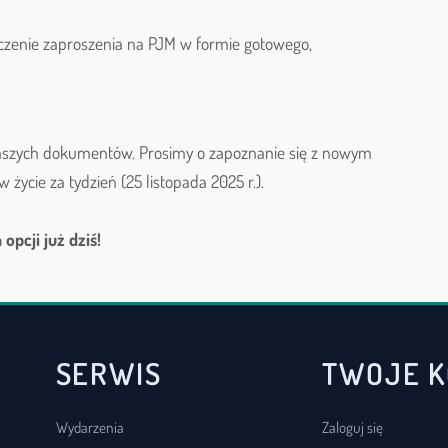
czenie zaproszenia na PJM w formie gotowego,
naszych dokumentów. Prosimy o zapoznanie się z nowym
ycie za tydzień (25 listopada 2025 r.).
opcji już dziś!
SERWIS
TWOJE 
Wydarzenia
Zaloguj się