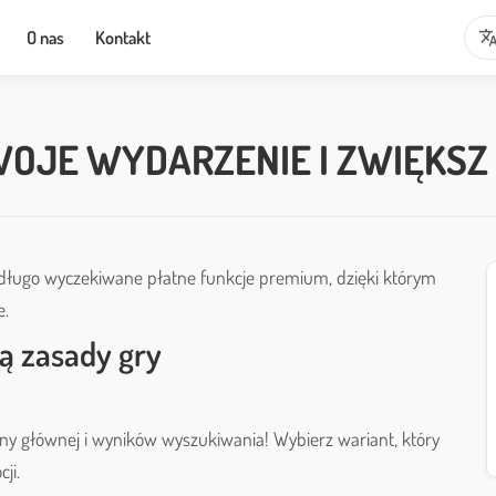
transla
O nas
Kontakt
OJE WYDARZENIE I ZWIĘKSZ
długo wyczekiwane płatne funkcje premium, dzięki którym
e.
ą zasady gry
ony głównej i wyników wyszukiwania! Wybierz wariant, który
ji.