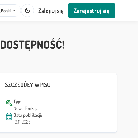
dark_mode
Zaloguj się
Zarejestruj się
te
expand_more
Polski
 DOSTĘPNOŚĆ!
SZCZEGÓŁY WPISU
build
Typ:
Nowa Funkcja
calendar_month
Data publikacji:
19.11.2025