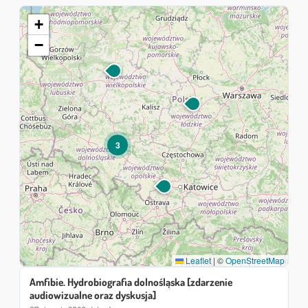
+
−
3
Leaflet
|
©
OpenStreetMap
Amfibie. Hydrobiografia dolnośląska [zdarzenie
audiowizualne oraz dyskusja]