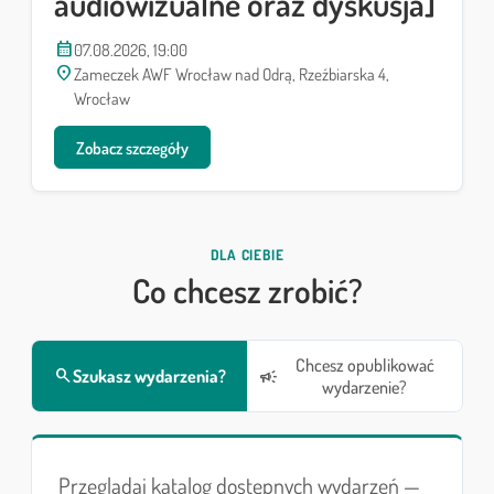
audiowizualne oraz dyskusja]
calendar_month
Data:
07.08.2026, 19:00
location_on
Lokalizacja:
Zameczek AWF Wrocław nad Odrą, Rzeźbiarska 4,
Wrocław
Zobacz szczegóły
DLA CIEBIE
Co chcesz zrobić?
Chcesz opublikować
search
campaign
Szukasz wydarzenia?
wydarzenie?
Przeglądaj katalog dostępnych wydarzeń —