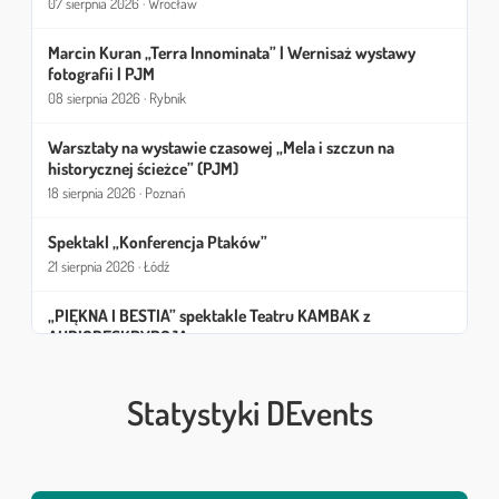
07 sierpnia 2026 · Wrocław
Marcin Kuran „Terra Innominata” | Wernisaż wystawy
fotografii | PJM
08 sierpnia 2026 · Rybnik
Warsztaty na wystawie czasowej „Mela i szczun na
historycznej ścieżce” (PJM)
18 sierpnia 2026 · Poznań
Spektakl „Konferencja Ptaków”
21 sierpnia 2026 · Łódź
„PIĘKNA I BESTIA” spektakle Teatru KAMBAK z
AUDIODESKRYPCJĄ
08 września 2026 · Wrocław
Statystyki DEvents
Koncert SIGNMARK w Teatrze Kambak
19 września 2026 · Wrocław