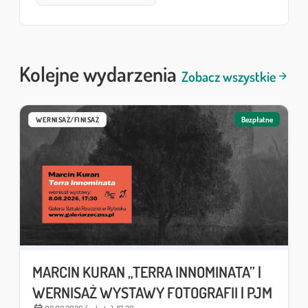
Kolejne wydarzenia
Zobacz wszystkie
arrow_forward
Bezpłatne
WERNISAŻ/FINISAŻ
MARCIN KURAN „TERRA INNOMINATA” |
WERNISAŻ WYSTAWY FOTOGRAFII | PJM