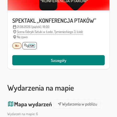
SPEKTAKL „KONFERENCJA PTAKÓW”
calendar_today
21.08.2026 (piątek), 18:00
Data:
location_on
Scena Fabryki Sztuki w Łodzi, Tymienieckiego 3, Łódź
Lokalizacja:
person_pin_circle
Na żywo
Sposób realizacji:
thumbs_up_down
14+
PJM
Szczegóły
Wydarzenia na mapie
map
Mapa wydarzeń
near_me
Wydarzenia w pobliżu
Wydarzeń na mapie: 6