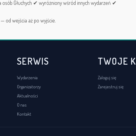
dla osób Głuchych ✔ wyróżniony wśród innych wydarzeń ✔
— od wejścia aż po wyjście.
SERWIS
TWOJE 
Wydarzenia
Zaloguj się
Organizatorzy
Zarejestruj się
Aktualności
O nas
Kontakt