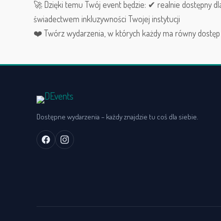
🚀 Dzięki temu Twój event będzie: ✔ realnie dostępny 
świadectwem inkluzywności Twojej instytucji
❤️ Twórz wydarzenia, w których każdy ma równy dostęp 
Dostępne wydarzenia – każdy znajdzie tu coś dla siebie.