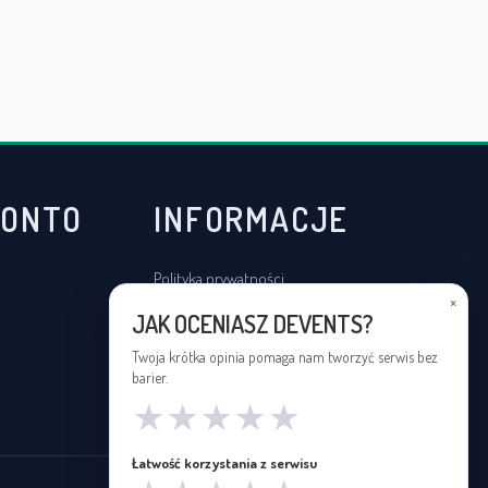
KONTO
INFORMACJE
Polityka prywatności
×
Regulamin
JAK OCENIASZ DEVENTS?
Deklaracja dostępności
Twoja krótka opinia pomaga nam tworzyć serwis bez
barier.
★
★
★
★
★
Łatwość korzystania z serwisu