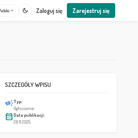
dark_mode
Zaloguj się
Zarejestruj się
expand_more
Polski
SZCZEGÓŁY WPISU
campaign
Typ:
Ogłoszenie
calendar_month
Data publikacji:
28.11.2025