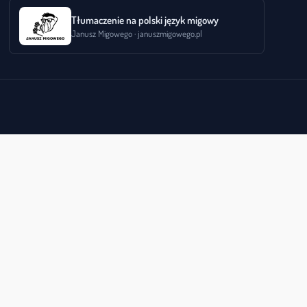
Tłumaczenie na polski język migowy
Janusz Migowego · januszmigowego.pl