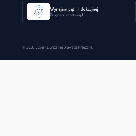
Wynajem pętli indukcyjnej
Zapętleni · zapetleni.pl
© 2026 DEvents. Wszelkie prawa zastrzeżone.