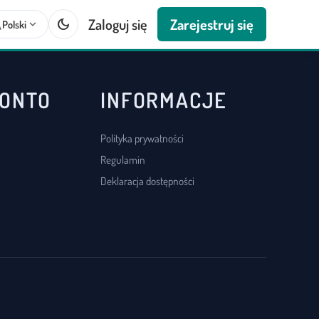
dark_mode
Zaloguj się
Zarejestruj się
te
expand_more
Polski
KONTO
INFORMACJE
Polityka prywatności
Regulamin
Deklaracja dostępności