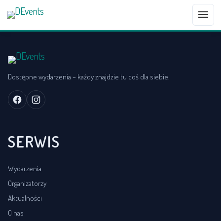
menu
Dostępne wydarzenia – każdy znajdzie tu coś dla siebie.
SERWIS
Wydarzenia
Organizatorzy
Aktualności
O nas