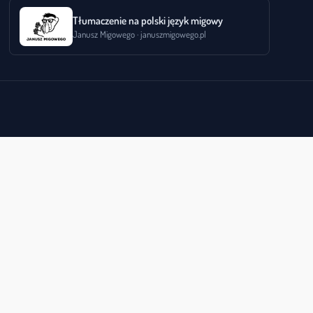
Tłumaczenie na polski język migowy
Janusz Migowego · januszmigowego.pl