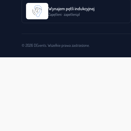
Wynajem pętli indukcyjnej
Zapętleni · zapetleni.pl
© 2026 DEvents. Wszelkie prawa zastrzeżone.