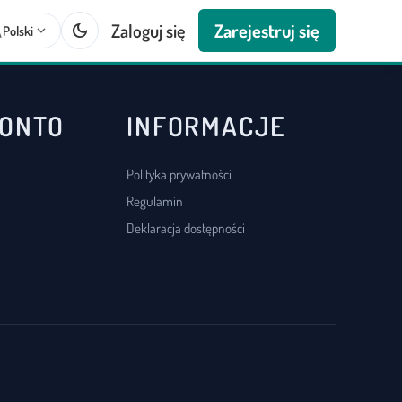
dark_mode
Zaloguj się
Zarejestruj się
te
expand_more
Polski
KONTO
INFORMACJE
Polityka prywatności
Regulamin
Deklaracja dostępności