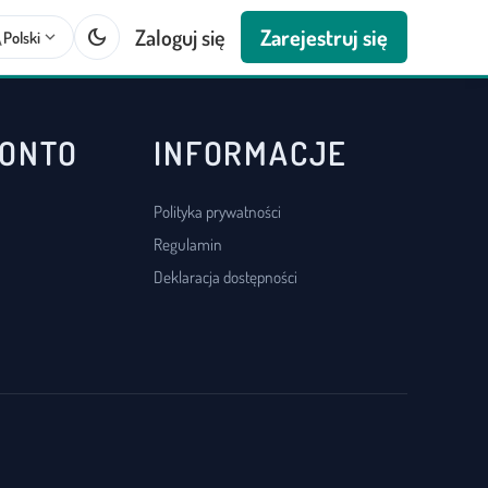
dark_mode
Zaloguj się
Zarejestruj się
te
expand_more
Polski
KONTO
INFORMACJE
Polityka prywatności
Regulamin
Deklaracja dostępności