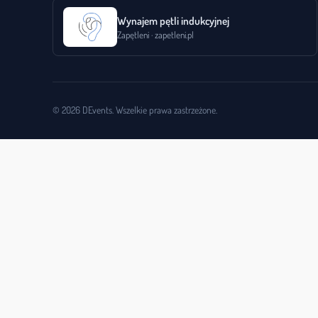
Wynajem pętli indukcyjnej
Zapętleni · zapetleni.pl
© 2026 DEvents. Wszelkie prawa zastrzeżone.