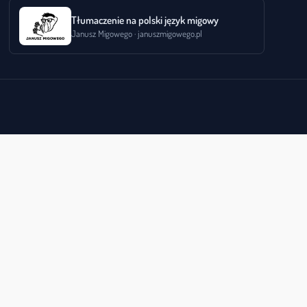
Tłumaczenie na polski język migowy
Janusz Migowego · januszmigowego.pl