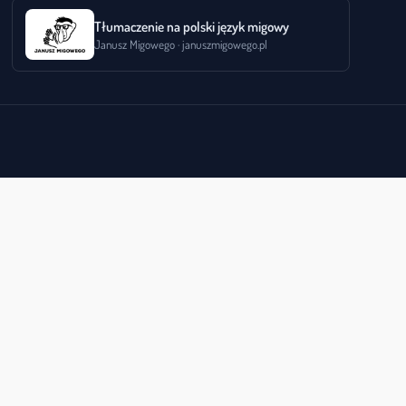
Tłumaczenie na polski język migowy
Janusz Migowego · januszmigowego.pl