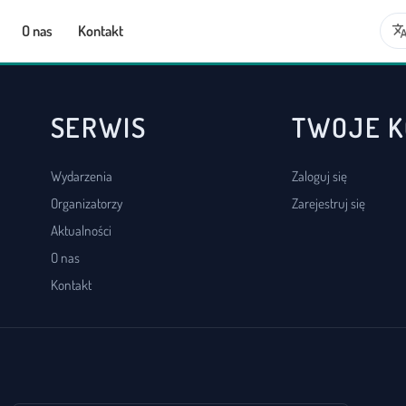
transla
O nas
Kontakt
SERWIS
TWOJE 
Wydarzenia
Zaloguj się
Organizatorzy
Zarejestruj się
Aktualności
O nas
Kontakt