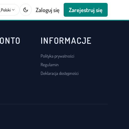
dark_mode
Zaloguj się
Zarejestruj się
te
expand_more
Polski
KONTO
INFORMACJE
Polityka prywatności
Regulamin
Deklaracja dostępności