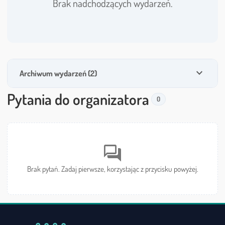
Brak nadchodzących wydarzeń.
expand_more
Archiwum wydarzeń (2)
Pytania do organizatora
0
forum
Brak pytań. Zadaj pierwsze, korzystając z przycisku powyżej.