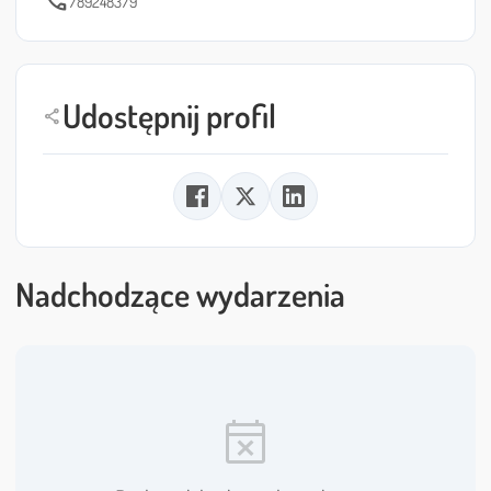
call
789248379
Udostępnij profil
share
Nadchodzące wydarzenia
event_busy