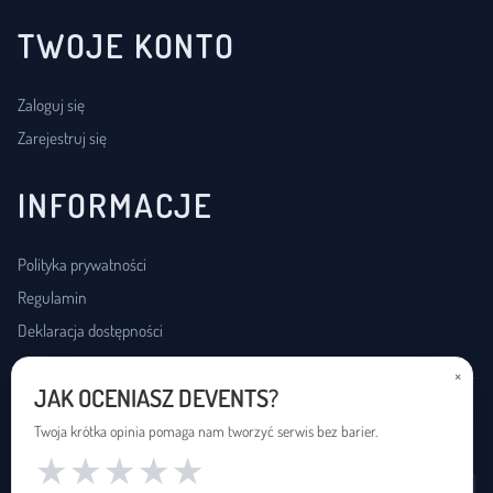
TWOJE KONTO
Zaloguj się
Zarejestruj się
INFORMACJE
Polityka prywatności
Regulamin
Deklaracja dostępności
×
JAK OCENIASZ DEVENTS?
USŁUGI DOSTĘPNOŚCI
Twoja krótka opinia pomaga nam tworzyć serwis bez barier.
★
★
★
★
★