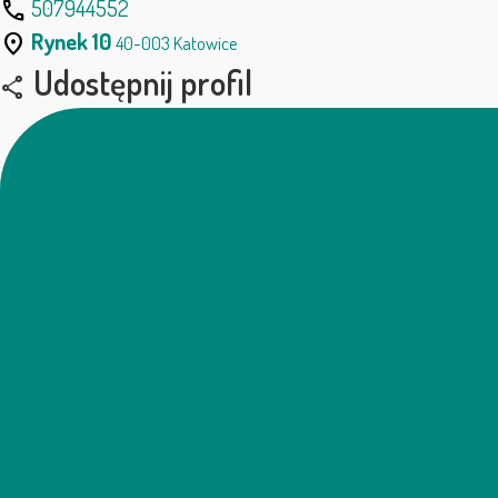
507944552
call
Rynek 10
location_on
40-003 Katowice
Udostępnij profil
share