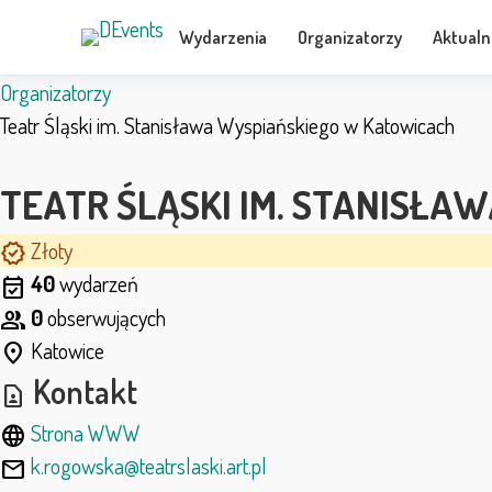
Wydarzenia
Organizatorzy
Aktualn
Organizatorzy
Teatr Śląski im. Stanisława Wyspiańskiego w Katowicach
TEATR ŚLĄSKI IM. STANISŁ
Złoty
verified
40
wydarzeń
event_available
0
obserwujących
group
Katowice
location_on
Kontakt
contact_page
Strona WWW
language
k.rogowska@teatrslaski.art.pl
mail