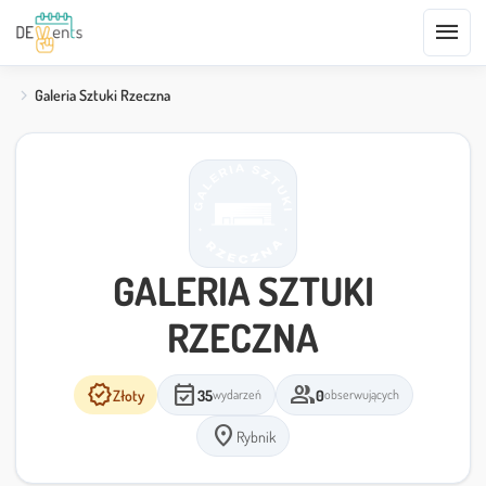
menu
Galeria Sztuki Rzeczna
GALERIA SZTUKI
RZECZNA
verified
event_available
group
Złoty
35
0
wydarzeń
obserwujących
location_on
Rybnik