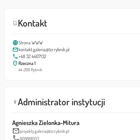
Kontakt
contact_page
language
Strona WWW
mail
kontakt.galeria@tzr.rybnik.pl
call
+48 32 4407132
location_on
Rzeczna 1
44-200 Rybnik
Administrator instytucji
accessibility_new
Agnieszka Zielonka-Mitura
mail
projekty.galeria@tzr.rybnik.pl
call
608861003