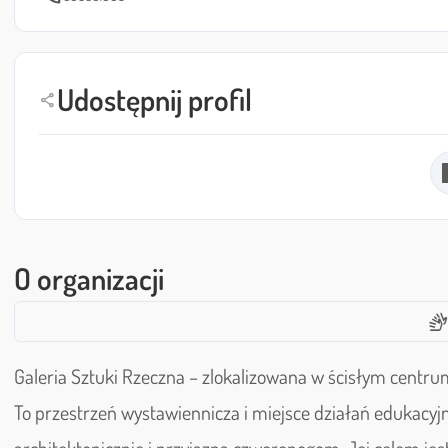
Udostępnij profil
share
O organizacji
sign_languag
Galeria Sztuki Rzeczna – zlokalizowana w ścisłym centrum
To przestrzeń wystawiennicza i miejsce działań edukacyj