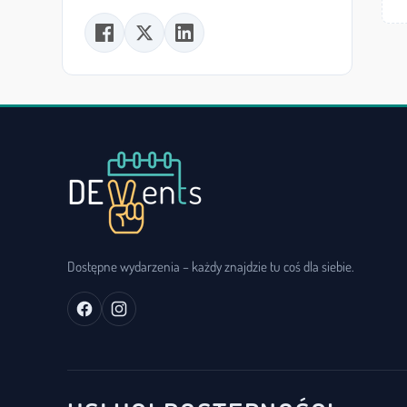
Dostępne wydarzenia – każdy znajdzie tu coś dla siebie.