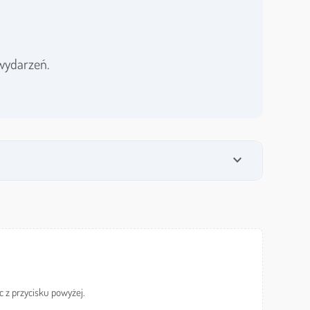
wydarzeń.
expand_more
c z przycisku powyżej.