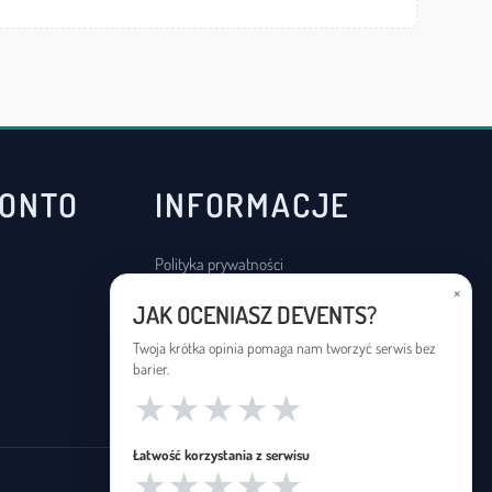
KONTO
INFORMACJE
Polityka prywatności
×
Regulamin
JAK OCENIASZ DEVENTS?
Deklaracja dostępności
Twoja krótka opinia pomaga nam tworzyć serwis bez
barier.
★
★
★
★
★
Łatwość korzystania z serwisu
★
★
★
★
★