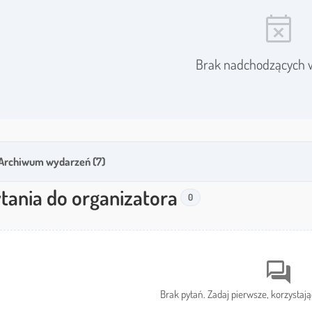
event_busy
Brak nadchodzących 
Archiwum wydarzeń (7)
tania do organizatora
0
forum
Brak pytań. Zadaj pierwsze, korzystają