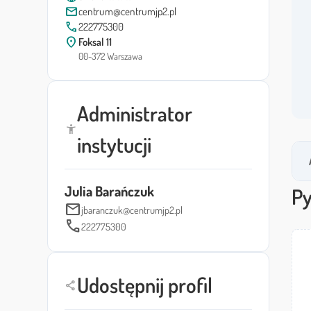
mail
centrum@centrumjp2.pl
call
222775300
location_on
Foksal 11
00-372 Warszawa
Administrator
accessibility_new
instytucji
Julia Barańczuk
Py
mail
jbaranczuk@centrumjp2.pl
call
222775300
Udostępnij profil
share