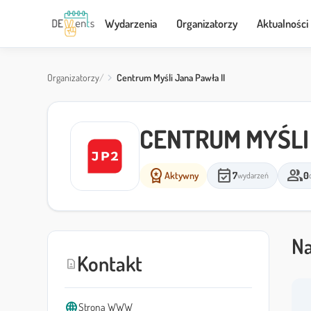
Wydarzenia
Organizatorzy
Aktualności
Organizatorzy
Centrum Myśli Jana Pawła II
CENTRUM MYŚLI 
workspace_premium
event_available
group
Aktywny
7
0
wydarzeń
Na
Kontakt
contact_page
language
Strona WWW