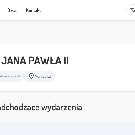
transla
O nas
Kontakt
JANA PAWŁA II
location_on
Warszawa
obserwujących
dchodzące wydarzenia