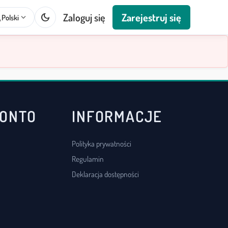
dark_mode
Zaloguj się
Zarejestruj się
te
expand_more
Polski
KONTO
INFORMACJE
Polityka prywatności
Regulamin
Deklaracja dostępności