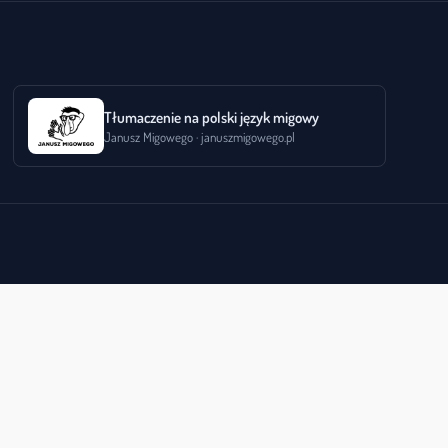
Tłumaczenie na polski język migowy
Janusz Migowego · januszmigowego.pl