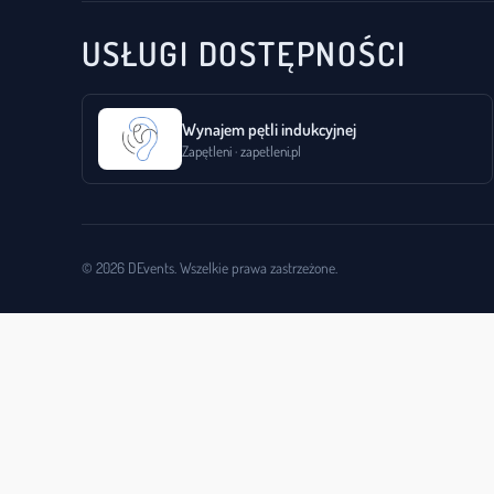
USŁUGI DOSTĘPNOŚCI
Wynajem pętli indukcyjnej
Zapętleni · zapetleni.pl
© 2026 DEvents. Wszelkie prawa zastrzeżone.