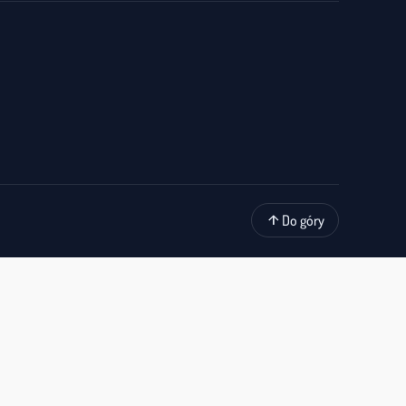
arrow_upward
Do góry