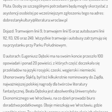
Pluta. Osoby ze szczególnymi potrzebami będą mogły skorzystać z
asystencji osobistej po wcześniejszym zgłoszeniu tego na adres:
dobrestanykultury@literatura.wroclaw.pl
Dojazd: Tramwajem linii 9, tramwajem linii 15 oraz autobusami linii
112, 113, 126 oraz 249. Wszystkie tramwaje i autobusy zatrzymują się
na przystanku przy Parku Południowym.
O autorach: Eugeniusz Dębski ma na swoim koncie przeszło 100
opowiadań i ponad 20 powieści, z których część doczekała się
przekładów na języki rosyjski, czeski, węgierski i niemiecki.
Uhonorowany Śląkfą, był też kilkukrotnie nominowany do Zajdla,
najważniejszej polskiej nagrody dla twórców literatury
fantastycznej. Beata Dębska jest absolwentką Uniwersytetu
Ekonomicznego we Wrocławiu, na co dzień prowadzi biuro
doradztwa podatkowego. Oboje mieszkają we Wrocławiu, gdzie
wspólnie piszą. To właśnie tu rozgrywa się także akcja ich głośnego