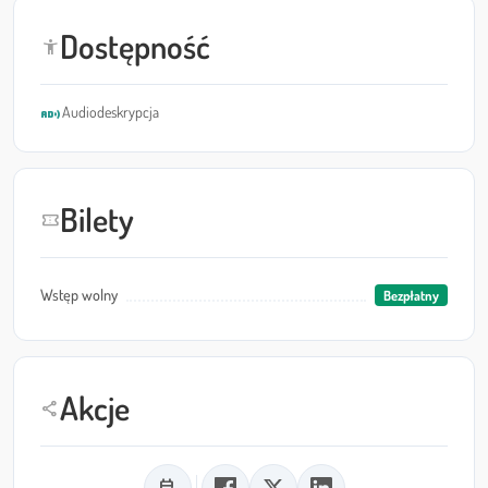
Dostępność
accessibility_new
audio_description
Audiodeskrypcja
Bilety
confirmation_number
Wstęp wolny
Bezpłatny
Akcje
share