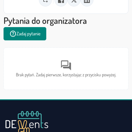
calendar_add_on
Pytania do organizatora
help
Zadaj pytanie
forum
Brak pytań. Zadaj pierwsze, korzystając z przycisku powyżej.