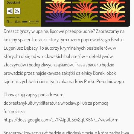
Dreszcz grozy w upalne, lipcowe przedpołudnie? Zapraszamy na
kolejny spacer literacki, który tym razem poprowadzą go Beata i
Eugeniusz Dębscy. To autorzy kryminalnych bestsellerów, w
których roi się od wrocławskich bohaterów – detektywów,
złoczyńców i podejrzliwych sąsiadów. Trasa spaceru będzie
prowadzić przez najciekawsze zakątki dzielnicy Borek, obok
tajemniczych wilii i cienistych zakamarków Parku Południowego.
Obowiązują zapisy pod adresem:
dobrestanykultury@literatura.wroclaw.pl lub za pomocą
formularza:
https://docs.google.com/.../1FAIpQLScv2qCK5Nr.../viewform
Spacerowi towarzyszyć będzie audiodeskrypcja, o którą zadba Ewa