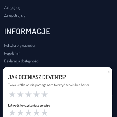
Zaloguj się
Zarejestruj się
INFORMACJE
Polityka prywatności
Regulamin
Deklaracja dostępności
×
JAK OCENIASZ DEVENTS?
USŁUGI DOSTĘPNOŚCI
Twoja krótka opinia pomaga nam tworzyć serwis bez barier.
★
★
★
★
★
Wynajem pętli indukcyjnej
Łatwość korzystania z serwisu
Zapętleni · zapetleni.pl
★
★
★
★
★