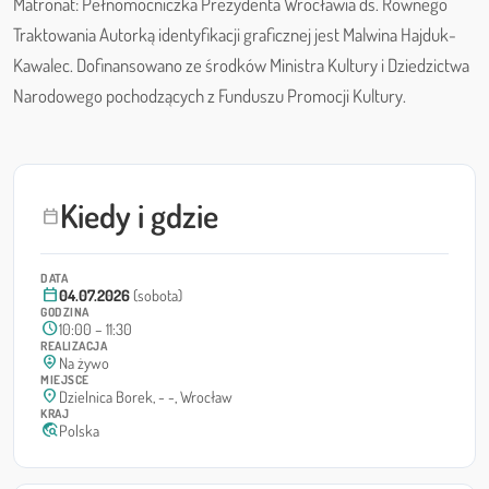
Matronat: Pełnomocniczka Prezydenta Wrocławia ds. Równego
Traktowania Autorką identyfikacji graficznej jest Malwina Hajduk-
Kawalec. Dofinansowano ze środków Ministra Kultury i Dziedzictwa
Narodowego pochodzących z Funduszu Promocji Kultury.
Kiedy i gdzie
calendar_today
DATA
calendar_today
04.07.2026
(sobota)
GODZINA
schedule
10:00 – 11:30
REALIZACJA
person_pin_circle
Na żywo
MIEJSCE
location_on
Dzielnica Borek, - -, Wrocław
KRAJ
travel_explore
Polska