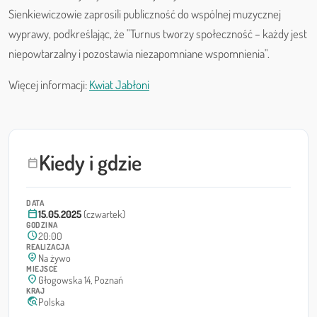
Sienkiewiczowie zaprosili publiczność do wspólnej muzycznej
wyprawy, podkreślając, że "Turnus tworzy społeczność – każdy jest
niepowtarzalny i pozostawia niezapomniane wspomnienia".
Więcej informacji:
Kwiat Jabłoni
Kiedy i gdzie
calendar_today
DATA
calendar_today
15.05.2025
(czwartek)
GODZINA
schedule
20:00
REALIZACJA
person_pin_circle
Na żywo
MIEJSCE
location_on
Głogowska 14, Poznań
KRAJ
travel_explore
Polska