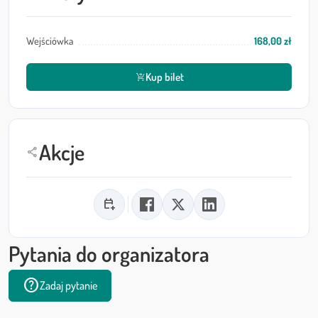
Wejściówka
168,00 zł
Kup bilet
shopping_cart_checkout
Akcje
share
calendar_add_on
Pytania do organizatora
help
Zadaj pytanie