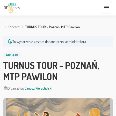
menu
Koncert
TURNUS TOUR - Poznań, MTP Pawilon
admin_panel_settings
To wydarzenie zostało dodane przez administratora.
KONCERT
TURNUS TOUR - POZNAŃ,
MTP PAWILON
business_center
Organizator:
Janusz Pierzchalski