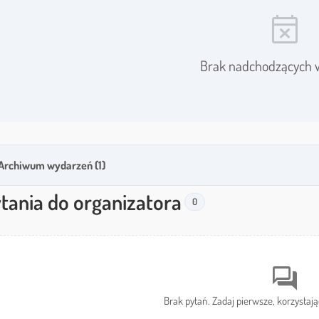
event_busy
Brak nadchodzących 
Archiwum wydarzeń (1)
tania do organizatora
0
forum
Brak pytań. Zadaj pierwsze, korzystają