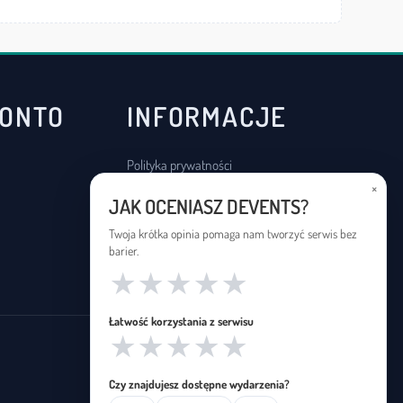
KONTO
INFORMACJE
Polityka prywatności
×
Regulamin
JAK OCENIASZ DEVENTS?
Deklaracja dostępności
Twoja krótka opinia pomaga nam tworzyć serwis bez
barier.
★
★
★
★
★
Łatwość korzystania z serwisu
★
★
★
★
★
Czy znajdujesz dostępne wydarzenia?