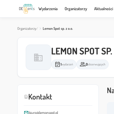
Wydarzenia
Organizatorzy
Aktualności
Organizatorzy
Lemon Spot sp. z o.o.
LEMON SPOT SP. 
domain
event_available
group
1
0
wydarzeń
obserwujących
Na
Kontakt
contact_page
mail
biuro@lemonspot.pl