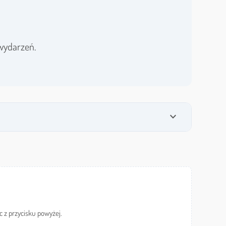
wydarzeń.
expand_more
c z przycisku powyżej.