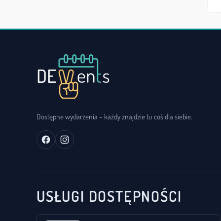
Dostępne wydarzenia – każdy znajdzie tu coś dla siebie.
USŁUGI DOSTĘPNOŚCI