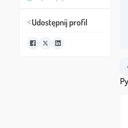
Udostępnij profil
share
Py