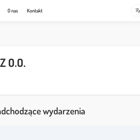
transla
O nas
Kontakt
Z O.O.
dchodzące wydarzenia