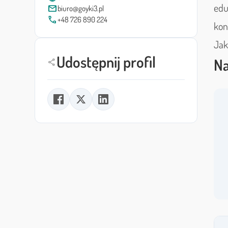
edu
mail
biuro@goyki3.pl
call
+48 726 890 224
kon
Jak
Udostępnij profil
Na
share