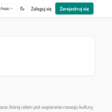
dark_mode
Zaloguj się
Zarejestruj się
te
expand_more
Polski
cie, której celem jest wspieranie rozwoju kultury,