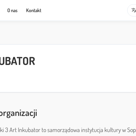
transla
O nas
Kontakt
KUBATOR
organizacji
ki 3 Art Inkubator to samorządowa instytucja kultury w Sopo