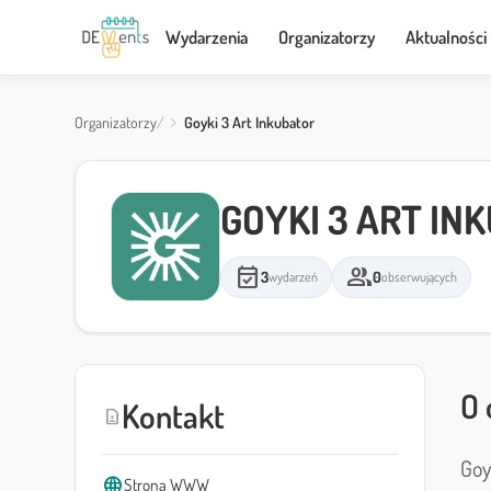
Wydarzenia
Organizatorzy
Aktualności
Organizatorzy
Goyki 3 Art Inkubator
GOYKI 3 ART IN
event_available
group
3
0
wydarzeń
obserwujących
O 
Kontakt
contact_page
Goy
language
Strona WWW