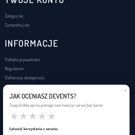
Zaloguj się
Zarejestruj się
INFORMACJE
Polityka prywatności
Regulamin
Deklaracja dostępności
×
JAK OCENIASZ DEVENTS?
USŁUGI DOSTĘPNOŚCI
Twoja krótka opinia pomaga nam tworzyć serwis bez barier.
★
★
★
★
★
Wynajem pętli indukcyjnej
Łatwość korzystania z serwisu
Zapętleni · zapetleni.pl