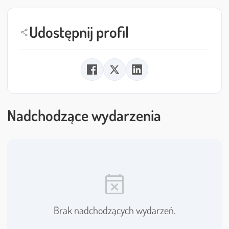
Udostępnij profil
share
Nadchodzące wydarzenia
event_busy
Brak nadchodzących wydarzeń.