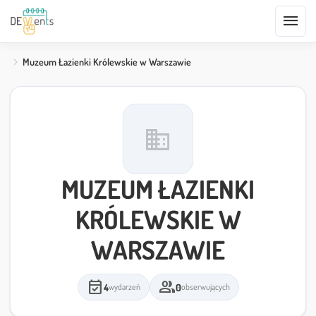
menu
Muzeum Łazienki Królewskie w Warszawie
domain
MUZEUM ŁAZIENKI
KRÓLEWSKIE W
WARSZAWIE
event_available
group
4
0
wydarzeń
obserwujących