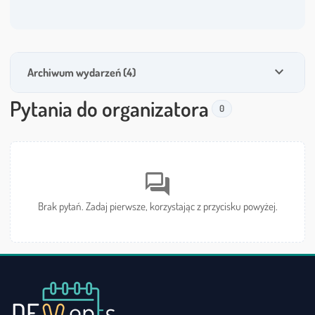
expand_more
Archiwum wydarzeń (4)
Pytania do organizatora
0
forum
Brak pytań. Zadaj pierwsze, korzystając z przycisku powyżej.