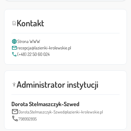
Kontakt
contact_page
language
Strona WWW
mail
recepcja@lazienki-krolewskie.pl
call
(+48) 22 50 60 024
Administrator instytucji
accessibility_new
Dorota Stelmaszczyk-Szwed
mail
Dorota.Stelmaszczyk-Szwed@lazienki-krolewskie.pl
call
798992895