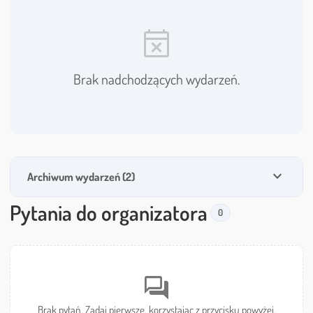
event_busy
Brak nadchodzących wydarzeń.
expand_more
Archiwum wydarzeń (2)
Pytania do organizatora
0
forum
Brak pytań. Zadaj pierwsze, korzystając z przycisku powyżej.