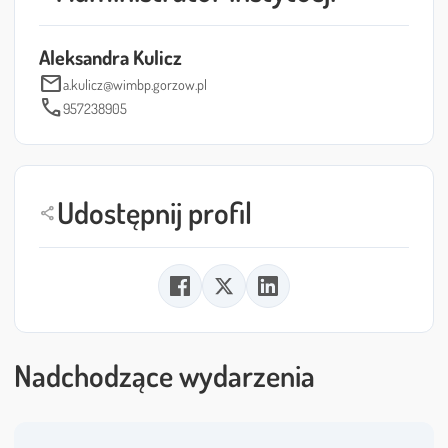
Aleksandra Kulicz
mail
a.kulicz@wimbp.gorzow.pl
call
957238905
Udostępnij profil
share
Nadchodzące wydarzenia