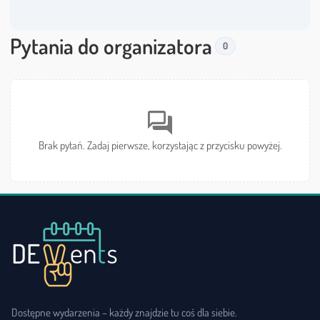
Pytania do organizatora
0
forum
Brak pytań. Zadaj pierwsze, korzystając z przycisku powyżej.
Dostępne wydarzenia – każdy znajdzie tu coś dla siebie.