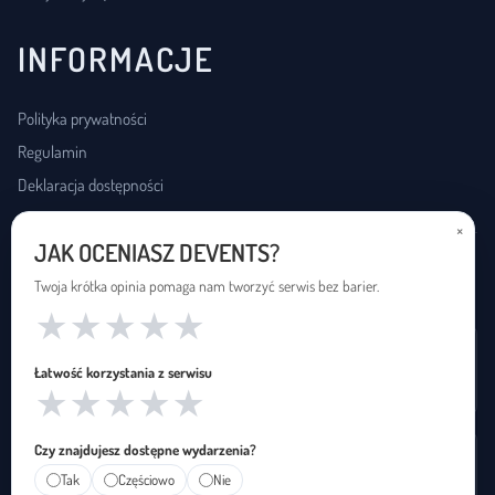
INFORMACJE
Polityka prywatności
Regulamin
Deklaracja dostępności
×
JAK OCENIASZ DEVENTS?
USŁUGI DOSTĘPNOŚCI
Twoja krótka opinia pomaga nam tworzyć serwis bez barier.
★
★
★
★
★
Wynajem pętli indukcyjnej
Łatwość korzystania z serwisu
Zapętleni · zapetleni.pl
★
★
★
★
★
Czy znajdujesz dostępne wydarzenia?
Tłumaczenie na polski język migowy
Tak
Częściowo
Nie
Janusz Migowego · januszmigowego.pl