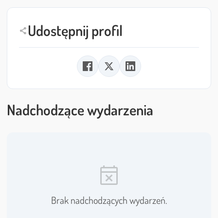
Udostępnij profil
share
Nadchodzące wydarzenia
event_busy
Brak nadchodzących wydarzeń.