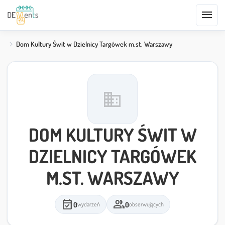
menu
Dom Kultury Świt w Dzielnicy Targówek m.st. Warszawy
domain
DOM KULTURY ŚWIT W
DZIELNICY TARGÓWEK
M.ST. WARSZAWY
event_available
group
0
0
wydarzeń
obserwujących