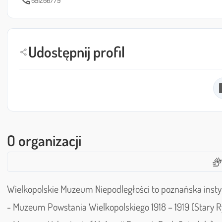
call
Udostępnij profil
share
O organizacji
sign_languag
Wielkopolskie Muzeum Niepodległości to poznańska instytu
- Muzeum Powstania Wielkopolskiego 1918 – 1919 (Stary 