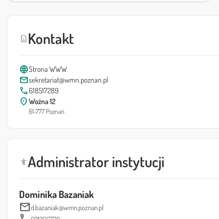
Kontakt
contact_page
language
Strona WWW
mail
sekretariat@wmn.poznan.pl
call
618517289
location_on
Woźna 12
61-777 Poznań
Administrator instytucji
accessibility_new
Dominika Bazaniak
mail
d.bazaniak@wmn.poznan.pl
691266779