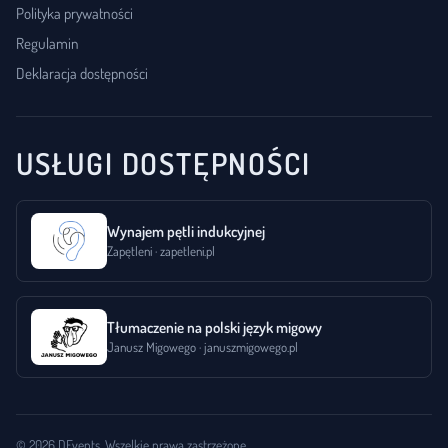
Polityka prywatności
Regulamin
Deklaracja dostępności
USŁUGI DOSTĘPNOŚCI
Wynajem pętli indukcyjnej
Zapętleni · zapetleni.pl
Tłumaczenie na polski język migowy
Janusz Migowego · januszmigowego.pl
© 2026 DEvents. Wszelkie prawa zastrzeżone.