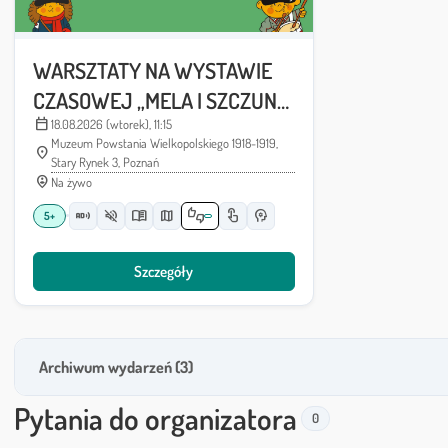
WARSZTATY NA WYSTAWIE
CZASOWEJ „MELA I SZCZUN
calendar_today
NA HISTORYCZNEJ ŚCIEŻCE”
18.08.2026 (wtorek), 11:15
Data:
Muzeum Powstania Wielkopolskiego 1918-1919,
location_on
(PJM)
Lokalizacja:
Stary Rynek 3, Poznań
person_pin_circle
Na żywo
Sposób realizacji:
audio_description
volume_off
menu_book
map
thumbs_up_down
touch_app
psychology
5+
Szczegóły
Archiwum wydarzeń (3)
Pytania do organizatora
0