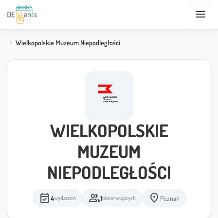
menu
Wielkopolskie Muzeum Niepodległości
WIELKOPOLSKIE
MUZEUM
NIEPODLEGŁOŚCI
event_available
group
location_on
4
1
Poznań
wydarzeń
obserwujących