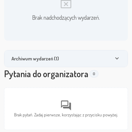
event_busy
Brak nadchodzących wydarzeń.
expand_more
Archiwum wydarzeń (1)
Pytania do organizatora
0
forum
Brak pytań. Zadaj pierwsze, korzystając z przycisku powyżej.