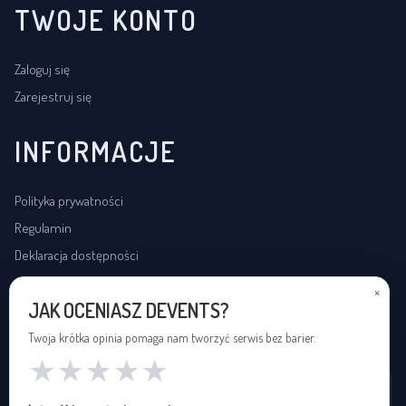
TWOJE KONTO
Zaloguj się
Zarejestruj się
INFORMACJE
Polityka prywatności
Regulamin
Deklaracja dostępności
×
JAK OCENIASZ DEVENTS?
USŁUGI DOSTĘPNOŚCI
Twoja krótka opinia pomaga nam tworzyć serwis bez barier.
★
★
★
★
★
Wynajem pętli indukcyjnej