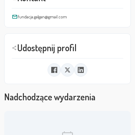
mail
fundacja.galgan@gmail.com
Udostępnij profil
share
Nadchodzące wydarzenia