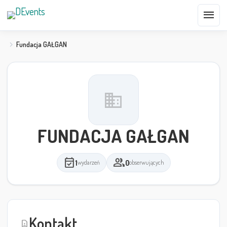
menu
Fundacja GAŁGAN
domain
FUNDACJA GAŁGAN
event_available
group
1
0
wydarzeń
obserwujących
Kontakt
contact_page