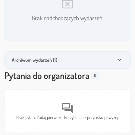
event_busy
Brak nadchodzących wydarzeń.
expand_more
Archiwum wydarzeń (1)
Pytania do organizatora
0
forum
Brak pytań. Zadaj pierwsze, korzystając z przycisku powyżej.