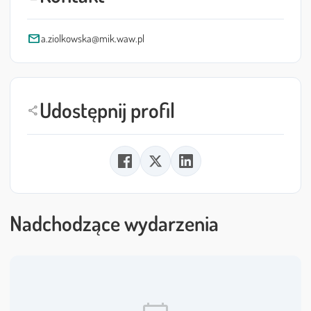
mail
a.ziolkowska@mik.waw.pl
Udostępnij profil
share
Nadchodzące wydarzenia