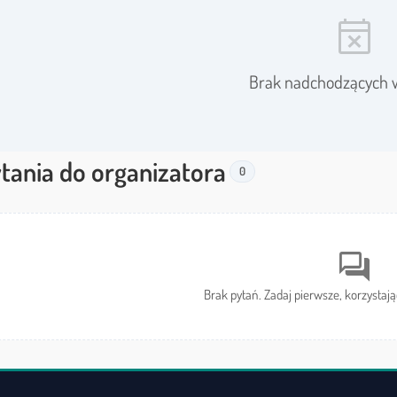
event_busy
Brak nadchodzących 
tania do organizatora
0
forum
Brak pytań. Zadaj pierwsze, korzystają