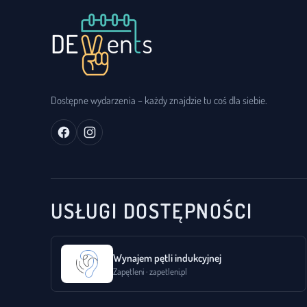
Dostępne wydarzenia – każdy znajdzie tu coś dla siebie.
USŁUGI DOSTĘPNOŚCI
Wynajem pętli indukcyjnej
Zapętleni · zapetleni.pl