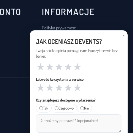
KONTO
INFORMACJE
Polityka prywatności
×
Regulamin
JAK OCENIASZ DEVENTS?
Deklaracja dostępności
Twoja krótka opinia pomaga nam tworzyć serwis bez
barier.
★
★
★
★
★
Łatwość korzystania z serwisu
★
★
★
★
★
Czy znajdujesz dostępne wydarzenia?
Tak
Częściowo
Nie