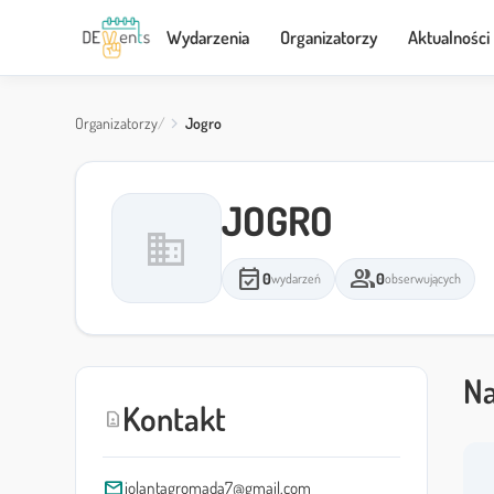
Wydarzenia
Organizatorzy
Aktualności
Organizatorzy
Jogro
JOGRO
domain
event_available
group
0
0
wydarzeń
obserwujących
Na
Kontakt
contact_page
mail
jolantagromada7@gmail.com