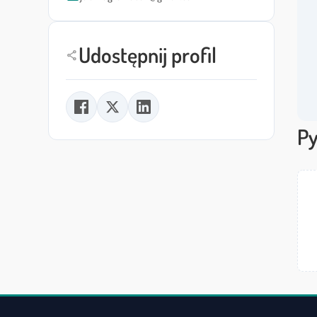
Udostępnij profil
share
Py