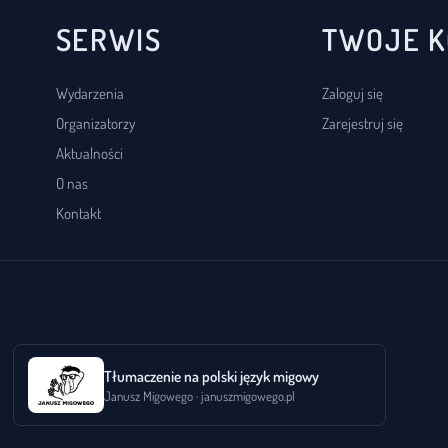
SERWIS
TWOJE 
Wydarzenia
Zaloguj się
Organizatorzy
Zarejestruj się
Aktualności
O nas
Kontakt
Tłumaczenie na polski język migowy
Janusz Migowego · januszmigowego.pl