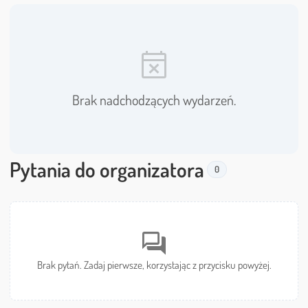
event_busy
Brak nadchodzących wydarzeń.
Pytania do organizatora
0
forum
Brak pytań. Zadaj pierwsze, korzystając z przycisku powyżej.