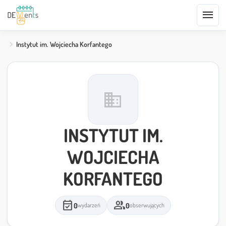
menu
Instytut im. Wojciecha Korfantego
domain
INSTYTUT IM.
WOJCIECHA
KORFANTEGO
event_available
group
0
0
wydarzeń
obserwujących