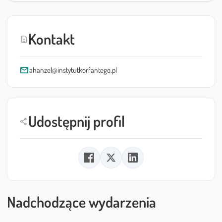
Kontakt
contact_page
mail
ahanzel@instytutkorfantego.pl
Udostępnij profil
share
Nadchodzące wydarzenia