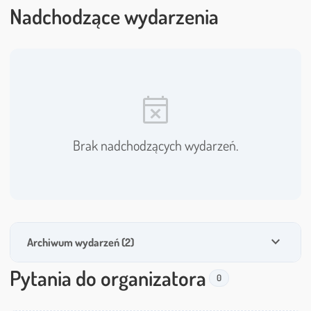
Nadchodzące wydarzenia
event_busy
Brak nadchodzących wydarzeń.
expand_more
Archiwum wydarzeń (2)
Pytania do organizatora
0