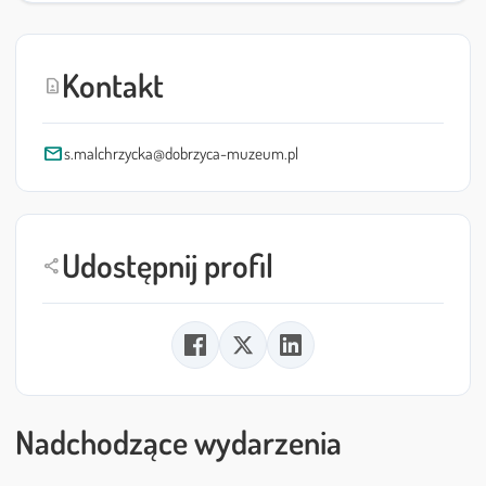
Kontakt
contact_page
mail
s.malchrzycka@dobrzyca-muzeum.pl
Udostępnij profil
share
Nadchodzące wydarzenia