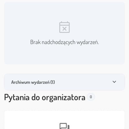
event_busy
Brak nadchodzących wydarzeń.
expand_more
Archiwum wydarzeń (1)
Pytania do organizatora
0
forum