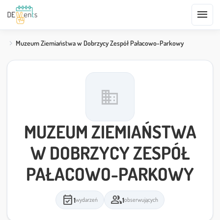
menu
Muzeum Ziemiaństwa w Dobrzycy Zespół Pałacowo-Parkowy
domain
MUZEUM ZIEMIAŃSTWA
W DOBRZYCY ZESPÓŁ
PAŁACOWO-PARKOWY
event_available
group
1
1
wydarzeń
obserwujących