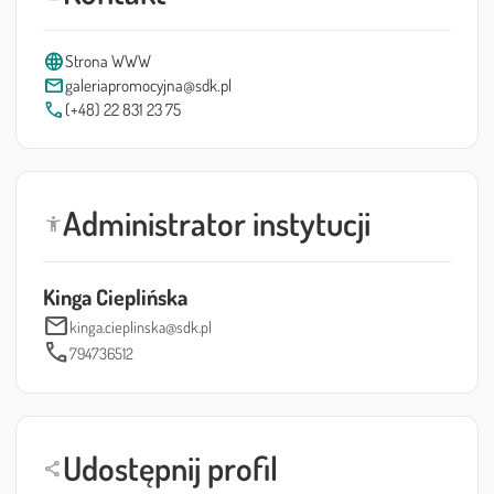
language
Strona WWW
mail
galeriapromocyjna@sdk.pl
call
(+48) 22 831 23 75
Administrator instytucji
accessibility_new
Kinga Cieplińska
mail
kinga.cieplinska@sdk.pl
call
794736512
Udostępnij profil
share