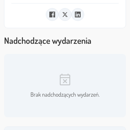
Nadchodzące wydarzenia
event_busy
Brak nadchodzących wydarzeń.