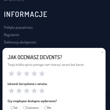
INFORMACJE
Polityka prywatności
Regulamin
Deklaracja dostępności
×
JAK OCENIASZ DEVENTS?
USŁUGI DOSTĘPNOŚCI
Twoja krótka opinia pomaga nam tworzyć serwis bez barier.
★
★
★
★
★
Wynajem pętli indukcyjnej
Łatwość korzystania z serwisu
Zapętleni · zapetleni.pl
★
★
★
★
★
Czy znajdujesz dostępne wydarzenia?
Tłumaczenie na polski język migowy
Tak
Częściowo
Nie
Janusz Migowego · januszmigowego.pl