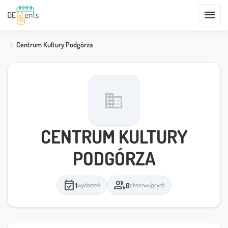
menu
Centrum Kultury Podgórza
domain
CENTRUM KULTURY
PODGÓRZA
event_available
group
1
0
wydarzeń
obserwujących