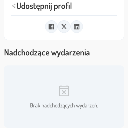
Udostępnij profil
share
Nadchodzące wydarzenia
event_busy
Brak nadchodzących wydarzeń.