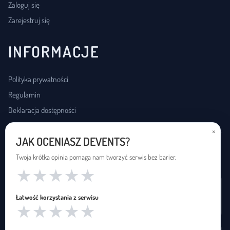
Zaloguj się
Zarejestruj się
INFORMACJE
Polityka prywatności
Regulamin
Deklaracja dostępności
×
JAK OCENIASZ DEVENTS?
USŁUGI DOSTĘPNOŚCI
Twoja krótka opinia pomaga nam tworzyć serwis bez barier.
★
★
★
★
★
Wynajem pętli indukcyjnej
Łatwość korzystania z serwisu
Zapętleni · zapetleni.pl
★
★
★
★
★