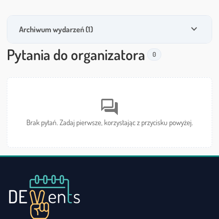
expand_more
Archiwum wydarzeń (1)
Pytania do organizatora
0
forum
Brak pytań. Zadaj pierwsze, korzystając z przycisku powyżej.