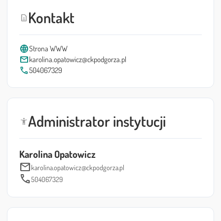
Kontakt
contact_page
language
Strona WWW
mail
karolina.opatowicz@ckpodgorza.pl
call
504067329
Administrator instytucji
accessibility_new
Karolina Opatowicz
mail
karolina.opatowicz@ckpodgorza.pl
call
504067329