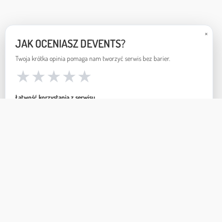
×
JAK OCENIASZ DEVENTS?
Twoja krótka opinia pomaga nam tworzyć serwis bez barier.
★
★
★
★
★
Łatwość korzystania z serwisu
★
★
★
★
★
Czy znajdujesz dostępne wydarzenia?
Tak
Częściowo
Nie
Używamy plików cookie i pamięci przeglądarki, aby serwis działał poprawnie (m.
prywatności
.
Wyślij
Może później