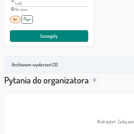
location_on
Lokalizacja:
Łódź
person_pin_circle
Na żywo
Sposób realizacji:
thumbs_up_down
14+
Szczegóły
Archiwum wydarzeń (3)
Pytania do organizatora
0
Brak pytań. Zadaj pie