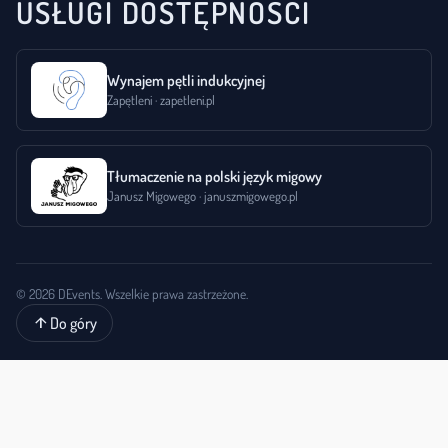
USŁUGI DOSTĘPNOŚCI
Wynajem pętli indukcyjnej
Zapętleni · zapetleni.pl
Tłumaczenie na polski język migowy
Janusz Migowego · januszmigowego.pl
© 2026 DEvents. Wszelkie prawa zastrzeżone.
arrow_upward
Do góry