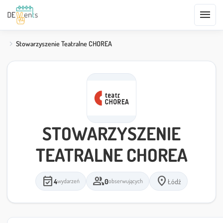
menu
Stowarzyszenie Teatralne CHOREA
STOWARZYSZENIE
TEATRALNE CHOREA
event_available
group
location_on
4
0
Łódź
wydarzeń
obserwujących