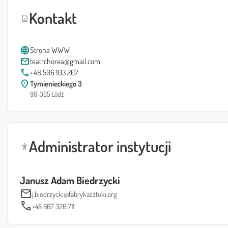
Kontakt
contact_page
language
Strona WWW
mail
teatrchorea@gmail.com
call
+48 506 103 207
location_on
Tymienieckiego 3
90-365 Łódź
Administrator instytucji
accessibility_new
Janusz Adam Biedrzycki
mail
j.biedrzycki@fabrykasztuki.org
call
+48 667 326 711