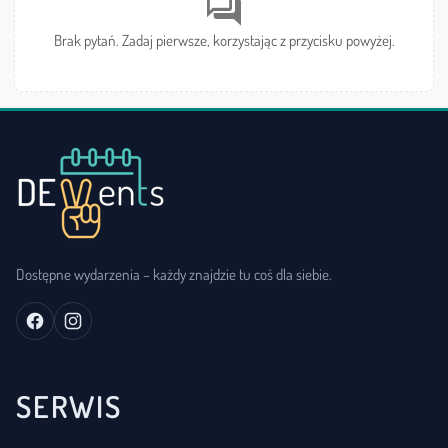
forum
Brak pytań. Zadaj pierwsze, korzystając z przycisku powyżej.
Dostępne wydarzenia – każdy znajdzie tu coś dla siebie.
SERWIS