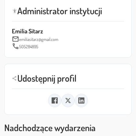
Administrator instytucji
accessibility_new
Emilia Sitarz
mail
emiliasitarz@gmail.com
call
505284895
Udostępnij profil
share
Nadchodzące wydarzenia