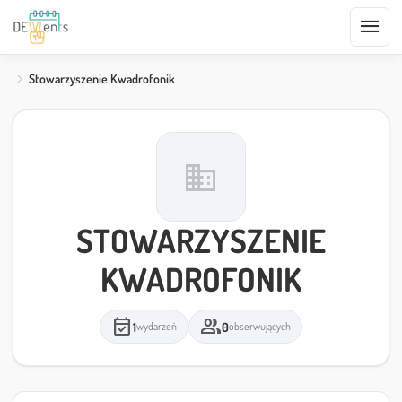
menu
Stowarzyszenie Kwadrofonik
domain
STOWARZYSZENIE
KWADROFONIK
event_available
group
1
0
wydarzeń
obserwujących