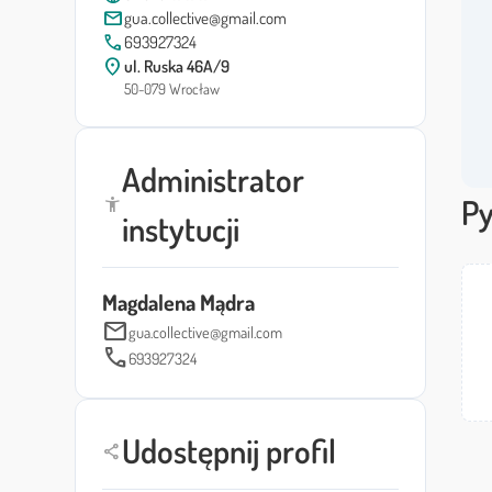
mail
gua.collective@gmail.com
call
693927324
location_on
ul. Ruska 46A/9
50-079 Wrocław
Administrator
Py
accessibility_new
instytucji
Magdalena Mądra
mail
gua.collective@gmail.com
call
693927324
Udostępnij profil
share