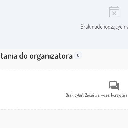
event_busy
Brak nadchodzących 
tania do organizatora
0
forum
Brak pytań. Zadaj pierwsze, korzystają