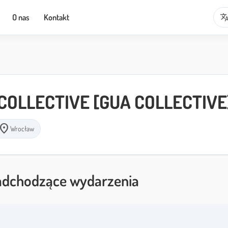
transla
O nas
Kontakt
COLLECTIVE [GUA COLLECTIVE
ocation_on
Wrocław
dchodzące wydarzenia