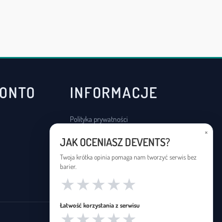
KONTO
INFORMACJE
Polityka prywatności
×
Regulamin
JAK OCENIASZ DEVENTS?
Deklaracja dostępności
Twoja krótka opinia pomaga nam tworzyć serwis bez
barier.
★
★
★
★
★
Łatwość korzystania z serwisu
★
★
★
★
★