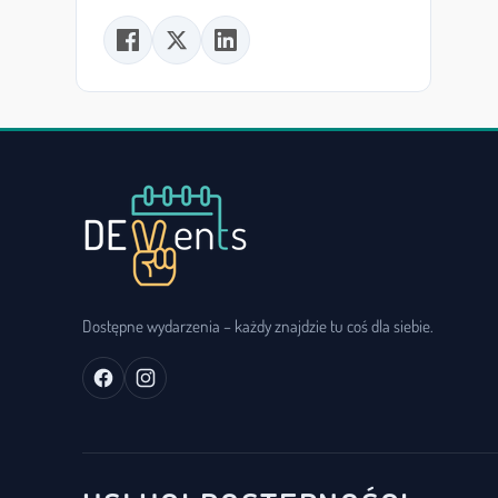
Dostępne wydarzenia – każdy znajdzie tu coś dla siebie.