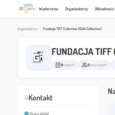
Wydarzenia
Organizatorzy
Aktualności
Organizatorzy
Fundacja TIFF Collective [GUA Collective]
FUNDACJA TIFF 
event_available
group
l
0
0
wydarzeń
obserwujących
Na
Kontakt
contact_page
language
Strona WWW