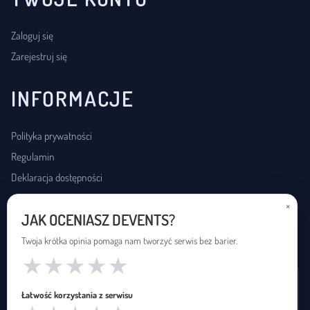
Zaloguj się
Zarejestruj się
INFORMACJE
Polityka prywatności
Regulamin
Deklaracja dostępności
×
JAK OCENIASZ DEVENTS?
USŁUGI DOSTĘPNOŚCI
Twoja krótka opinia pomaga nam tworzyć serwis bez barier.
★
★
★
★
★
Wynajem pętli indukcyjnej
Łatwość korzystania z serwisu
Zapętleni · zapetleni.pl