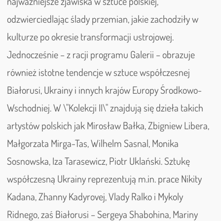
najważniejsze zjawiska w sztuce polskiej,
odzwierciedlając ślady przemian, jakie zachodziły w
kulturze po okresie transformacji ustrojowej.
Jednocześnie – z racji programu Galerii – obrazuje
również istotne tendencje w sztuce współczesnej
Białorusi, Ukrainy i innych krajów Europy Środkowo-
Wschodniej. W \"Kolekcji II\" znajdują się dzieła takich
artystów polskich jak Mirosław Bałka, Zbigniew Libera,
Małgorzata Mirga-Tas, Wilhelm Sasnal, Monika
Sosnowska, Iza Tarasewicz, Piotr Uklański. Sztukę
współczesną Ukrainy reprezentują m.in. prace Nikity
Kadana, Zhanny Kadyrovej, Vlady Ralko i Mykoly
Ridnego, zaś Białorusi – Sergeya Shabohina, Mariny