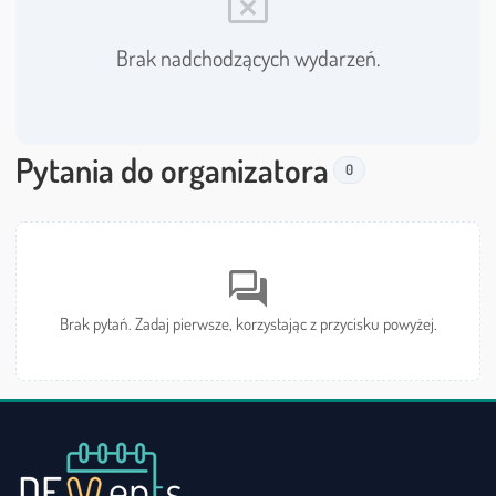
event_busy
Brak nadchodzących wydarzeń.
Pytania do organizatora
0
forum
Brak pytań. Zadaj pierwsze, korzystając z przycisku powyżej.