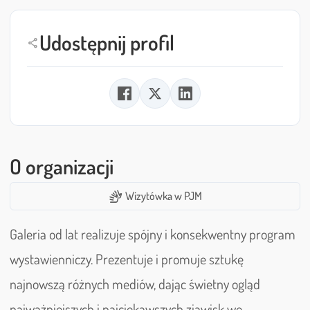
Udostępnij profil
share
O organizacji
sign_language
Wizytówka w PJM
Galeria od lat realizuje spójny i konsekwentny program
wystawienniczy. Prezentuje i promuje sztukę
najnowszą różnych mediów, dając świetny ogląd
najważniejszych i najciekawszych zjawisk we