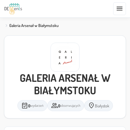
menu
Galeria Arsenał w Białymstoku
GALERIA ARSENAŁ W
BIAŁYMSTOKU
event_available
group
location_on
0
0
Białystok
wydarzeń
obserwujących