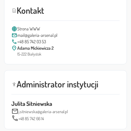
Kontakt
contact_page
language
Strona WWW
mail
mail@galeria-arsenal.pl
call
+48 85 742 03 53
location_on
Adama Mickiewicza 2
15-222 Białystok
Administrator instytucji
accessibility_new
Julita Sitniewska
mail
j.sitniewska@galeria-arsenal.pl
call
+48 85 742 66 14