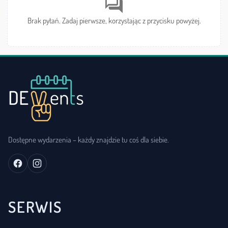
forum
Brak pytań. Zadaj pierwsze, korzystając z przycisku powyżej.
Dostępne wydarzenia – każdy znajdzie tu coś dla siebie.
SERWIS