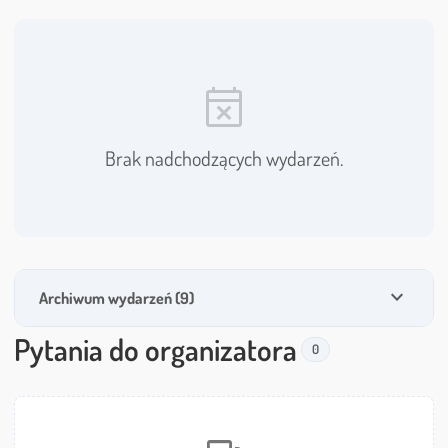
event_busy
Brak nadchodzących wydarzeń.
expand_more
Archiwum wydarzeń (9)
Pytania do organizatora
0