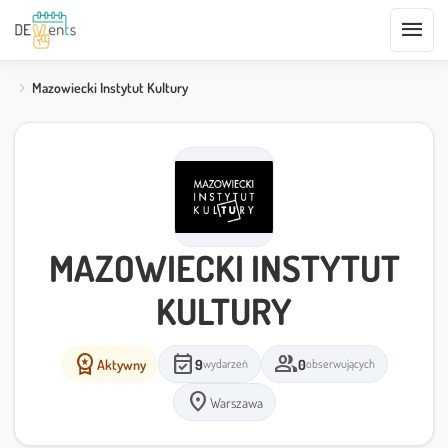
menu
Mazowiecki Instytut Kultury
MAZOWIECKI INSTYTUT
KULTURY
workspace_premium
event_available
group
Aktywny
9
0
wydarzeń
obserwujących
location_on
Warszawa