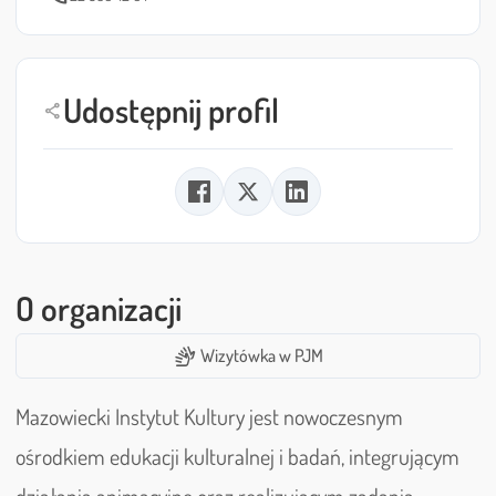
Udostępnij profil
share
O organizacji
sign_language
Wizytówka w PJM
Mazowiecki Instytut Kultury jest nowoczesnym
ośrodkiem edukacji kulturalnej i badań, integrującym