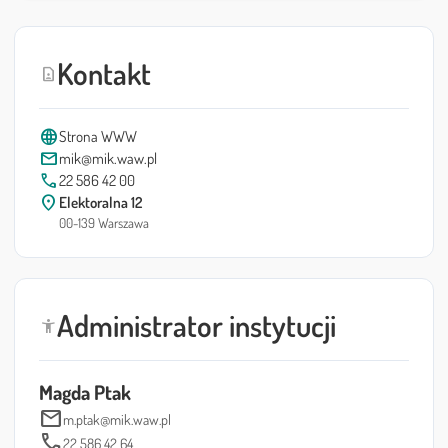
Kontakt
contact_page
language
Strona WWW
mail
mik@mik.waw.pl
call
22 586 42 00
location_on
Elektoralna 12
00-139 Warszawa
Administrator instytucji
accessibility_new
Magda Ptak
mail
m.ptak@mik.waw.pl
call
22 586 42 64