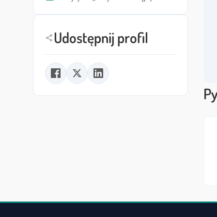
Udostępnij profil
share
Py