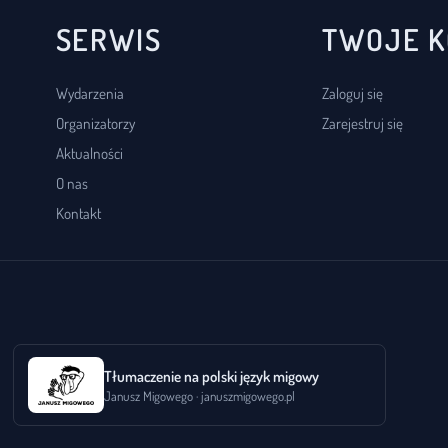
SERWIS
TWOJE 
Wydarzenia
Zaloguj się
Organizatorzy
Zarejestruj się
Aktualności
O nas
Kontakt
Tłumaczenie na polski język migowy
Janusz Migowego · januszmigowego.pl