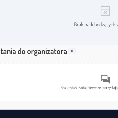
event_busy
Brak nadchodzących 
tania do organizatora
0
forum
Brak pytań. Zadaj pierwsze, korzystają