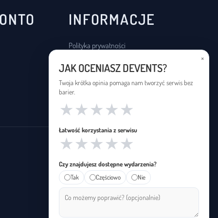
KONTO
INFORMACJE
Polityka prywatności
×
Regulamin
JAK OCENIASZ DEVENTS?
Deklaracja dostępności
Twoja krótka opinia pomaga nam tworzyć serwis bez
barier.
★
★
★
★
★
Łatwość korzystania z serwisu
★
★
★
★
★
Czy znajdujesz dostępne wydarzenia?
Tak
Częściowo
Nie