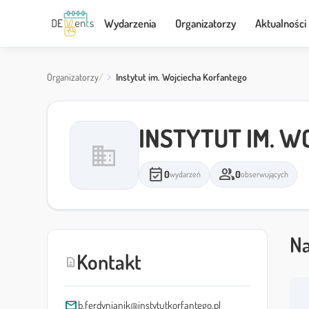
Wydarzenia
Organizatorzy
Aktualności
Organizatorzy
Instytut im. Wojciecha Korfantego
INSTYTUT IM. 
domain
event_available
group
0
0
wydarzeń
obserwujących
Na
Kontakt
contact_page
mail
b.ferdynjanik@instytutkorfantego.pl