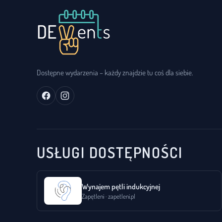
Dostępne wydarzenia – każdy znajdzie tu coś dla siebie.
USŁUGI DOSTĘPNOŚCI
Wynajem pętli indukcyjnej
Zapętleni · zapetleni.pl