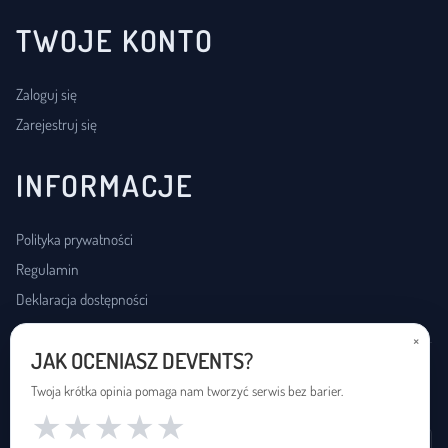
TWOJE KONTO
Zaloguj się
Zarejestruj się
INFORMACJE
Polityka prywatności
Regulamin
Deklaracja dostępności
×
JAK OCENIASZ DEVENTS?
USŁUGI DOSTĘPNOŚCI
Twoja krótka opinia pomaga nam tworzyć serwis bez barier.
★
★
★
★
★