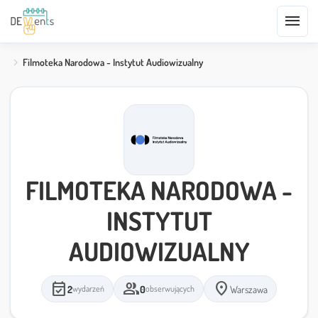
menu
Filmoteka Narodowa - Instytut Audiowizualny
FILMOTEKA NARODOWA -
INSTYTUT
AUDIOWIZUALNY
event_available
group
location_on
2
0
Warszawa
wydarzeń
obserwujących