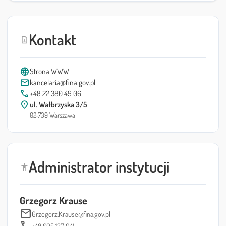
Kontakt
contact_page
language
Strona WWW
mail
kancelaria@fina.gov.pl
call
+48 22 380 49 06
location_on
ul. Wałbrzyska 3/5
02-739 Warszawa
Administrator instytucji
accessibility_new
Grzegorz Krause
mail
Grzegorz.Krause@fina.gov.pl
+48 605 137 041