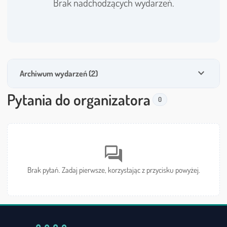
Brak nadchodzących wydarzeń.
expand_more
Archiwum wydarzeń (2)
Pytania do organizatora
0
forum
Brak pytań. Zadaj pierwsze, korzystając z przycisku powyżej.