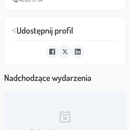
call
Udostępnij profil
share
Nadchodzące wydarzenia
event_busy