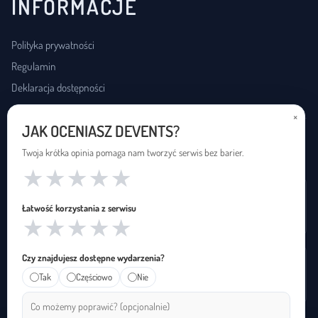
INFORMACJE
Polityka prywatności
Regulamin
Deklaracja dostępności
×
JAK OCENIASZ DEVENTS?
USŁUGI DOSTĘPNOŚCI
Twoja krótka opinia pomaga nam tworzyć serwis bez barier.
★
★
★
★
★
Wynajem pętli indukcyjnej
Łatwość korzystania z serwisu
Zapętleni · zapetleni.pl
★
★
★
★
★
Czy znajdujesz dostępne wydarzenia?
Tłumaczenie na polski język migowy
Tak
Częściowo
Nie
Janusz Migowego · januszmigowego.pl