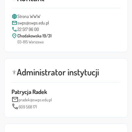
language
Strona WWW
mail
swps@swps.edu.pl
call
22 517 96 00
location_on
Chodakowska 19/31
03-815 Warszawa
Administrator instytucji
accessibility_new
Patrycja Radek
mail
pradek@swps.edu.pl
call
609 568 171