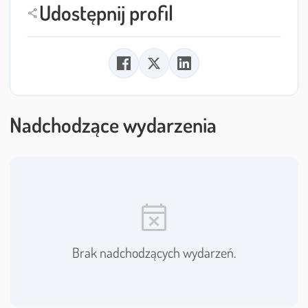
Udostępnij profil
share
Nadchodzące wydarzenia
event_busy
Brak nadchodzących wydarzeń.