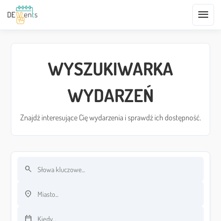
menu
WYSZUKIWARKA
WYDARZEŃ
Znajdź interesujące Cię wydarzenia i sprawdź ich dostępność.
search
Szukaj po słowach kluczowych
location_on
Szukaj po lokalizacji
calendar_today