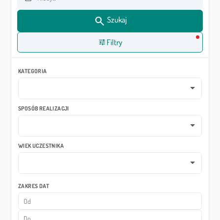
Data od
search
Szukaj
tune
Filtry
KATEGORIA
SPOSÓB REALIZACJI
WIEK UCZESTNIKA
ZAKRES DAT
Data od
Data do