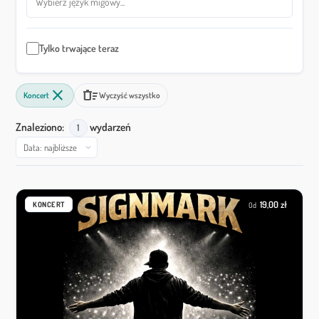
Tylko trwające teraz
close
delete_sweep
Koncert
Wyczyść wszystko
Znaleziono:
wydarzeń
1
Sortuj wyniki według
Wyniki wyszukiwania
19,00 zł
KONCERT
Od