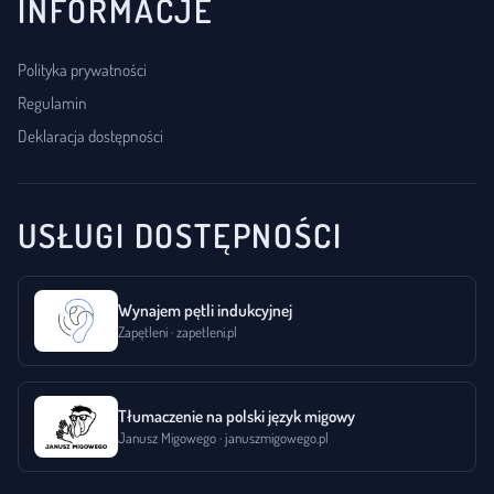
INFORMACJE
Polityka prywatności
Regulamin
Deklaracja dostępności
USŁUGI DOSTĘPNOŚCI
Wynajem pętli indukcyjnej
Zapętleni · zapetleni.pl
Tłumaczenie na polski język migowy
Janusz Migowego · januszmigowego.pl