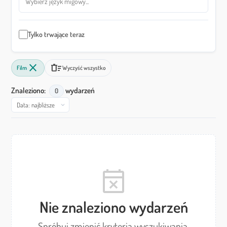
Tylko trwające teraz
close
delete_sweep
Film
Wyczyść wszystko
Znaleziono:
wydarzeń
0
Sortuj wyniki według
Wyniki wyszukiwania
event_busy
Nie znaleziono wydarzeń
Spróbuj zmienić kryteria wyszukiwania.