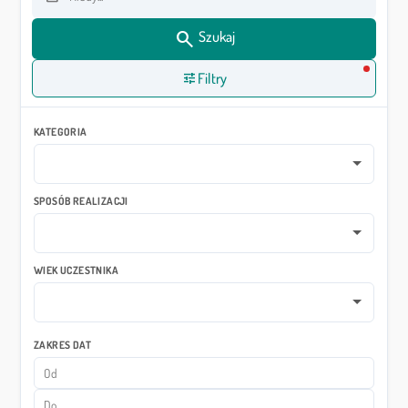
Data od
search
Szukaj
tune
Filtry
KATEGORIA
SPOSÓB REALIZACJI
WIEK UCZESTNIKA
ZAKRES DAT
Data od
Data do