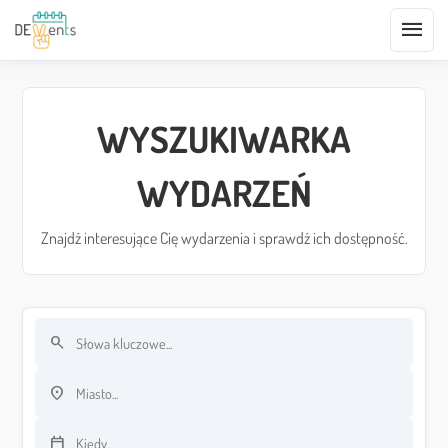
menu
WYSZUKIWARKA
WYDARZEŃ
Znajdź interesujące Cię wydarzenia i sprawdź ich dostępność.
search
Szukaj po słowach kluczowych
location_on
Szukaj po lokalizacji
calendar_today