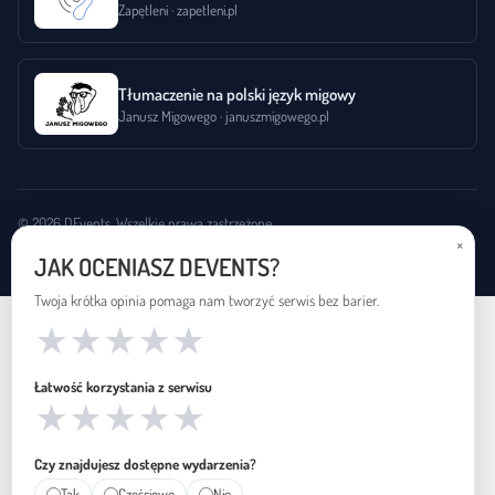
Zapętleni · zapetleni.pl
Tłumaczenie na polski język migowy
Janusz Migowego · januszmigowego.pl
© 2026 DEvents. Wszelkie prawa zastrzeżone.
×
arrow_upward
Do góry
JAK OCENIASZ DEVENTS?
Twoja krótka opinia pomaga nam tworzyć serwis bez barier.
Znaleziono 1 wydarzenie.
★
★
★
★
★
Łatwość korzystania z serwisu
★
★
★
★
★
Czy znajdujesz dostępne wydarzenia?
Tak
Częściowo
Nie