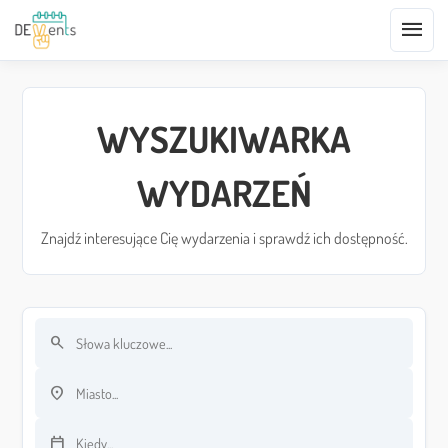
menu
WYSZUKIWARKA
WYDARZEŃ
Znajdź interesujące Cię wydarzenia i sprawdź ich dostępność.
search
Szukaj po słowach kluczowych
location_on
Szukaj po lokalizacji
calendar_today