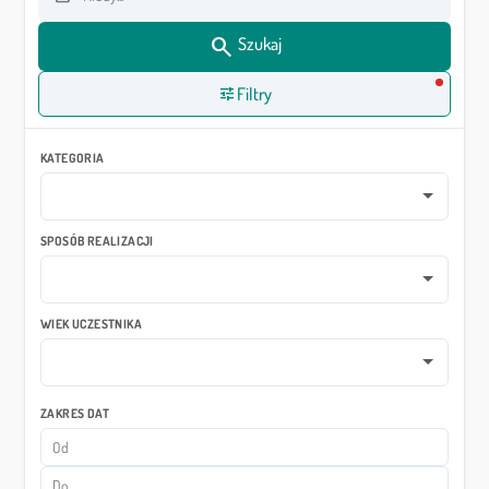
Data od
search
Szukaj
tune
Filtry
KATEGORIA
SPOSÓB REALIZACJI
WIEK UCZESTNIKA
ZAKRES DAT
Data od
Data do