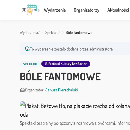
Wydarzenia
Organizatorzy
Aktualności
Wydarzenia
Spektakl
Bóle fantomowe
admin_panel_settings
To wydarzenie zostało dodane przez administratora.
13. Festiwal Kultury bez Barier
SPEKTAKL
BÓLE FANTOMOWE
business_center
Organizator:
Janusz Pierzchalski
Spektakl teatralny połączony z rozmową z twórcami; inform