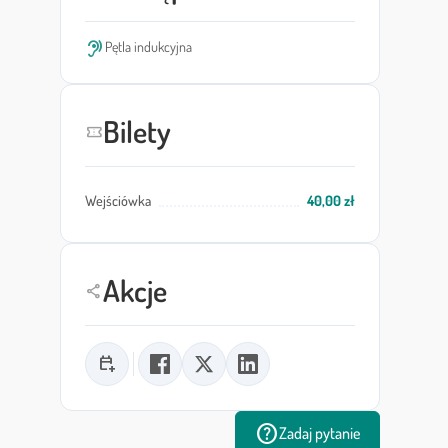
hearing
Pętla indukcyjna
Bilety
confirmation_number
Wejściówka
40,00 zł
Akcje
share
calendar_add_on
help
Zadaj pytanie