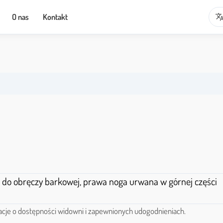
transla
O nas
Kontakt
acje o dostępności widowni i zapewnionych udogodnieniach.