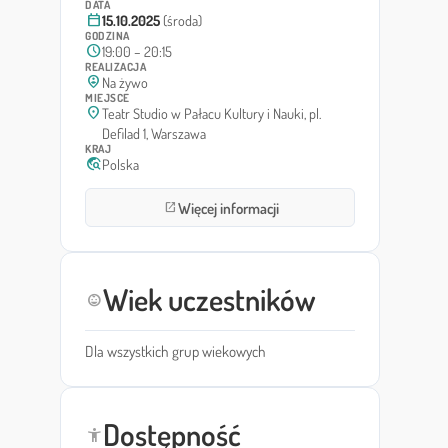
DATA
calendar_today
15.10.2025
(środa)
GODZINA
schedule
19:00 – 20:15
REALIZACJA
person_pin_circle
Na żywo
MIEJSCE
location_on
Teatr Studio w Pałacu Kultury i Nauki, pl.
Defilad 1, Warszawa
KRAJ
travel_explore
Polska
Więcej informacji
open_in_new
Wiek uczestników
child_care
Dla wszystkich grup wiekowych
Dostępność
accessibility_new