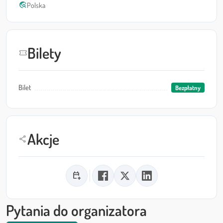
travel_explore
Polska
Bilety
confirmation_number
Bilet
Bezpłatny
Akcje
share
calendar_add_on
Pytania do organizatora