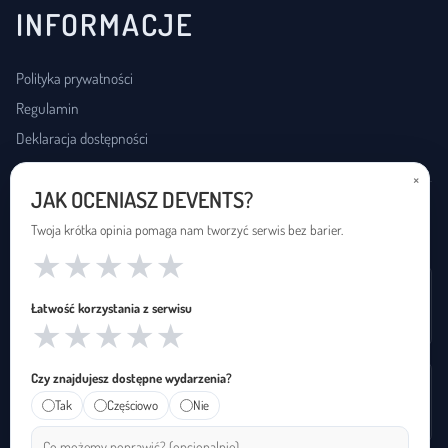
INFORMACJE
Polityka prywatności
Regulamin
Deklaracja dostępności
×
JAK OCENIASZ DEVENTS?
USŁUGI DOSTĘPNOŚCI
Twoja krótka opinia pomaga nam tworzyć serwis bez barier.
★
★
★
★
★
Wynajem pętli indukcyjnej
Łatwość korzystania z serwisu
Zapętleni · zapetleni.pl
★
★
★
★
★
Czy znajdujesz dostępne wydarzenia?
Tłumaczenie na polski język migowy
Tak
Częściowo
Nie
Janusz Migowego · januszmigowego.pl