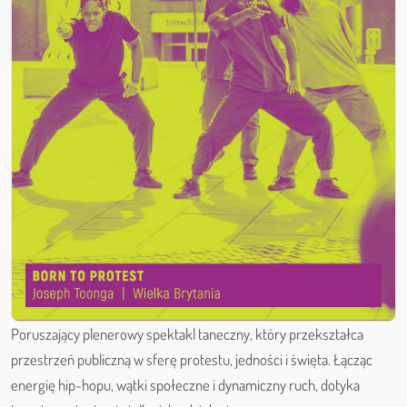
Poruszający plenerowy spektakl taneczny, który przekształca
przestrzeń publiczną w sferę protestu, jedności i święta. Łącząc
energię hip-hopu, wątki społeczne i dynamiczny ruch, dotyka