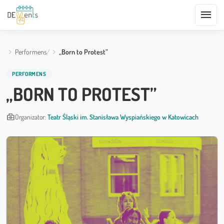
menu
Performens
„Born to Protest”
PERFORMENS
„BORN TO PROTEST”
business_center
Organizator:
Teatr Śląski im. Stanisława Wyspiańskiego w Katowicach