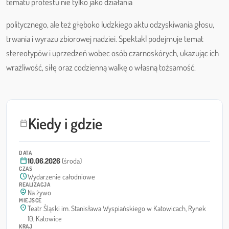
tematu protestu nie tylko jako działania
politycznego, ale też głęboko ludzkiego aktu odzyskiwania głosu,
trwania i wyrazu zbiorowej nadziei. Spektakl podejmuje temat
stereotypów i uprzedzeń wobec osób czarnoskórych, ukazując ich
wrażliwość, siłę oraz codzienną walkę o własną tożsamość.
Kiedy i gdzie
calendar_today
DATA
calendar_today
10.06.2026
(środa)
CZAS
schedule
Wydarzenie całodniowe
REALIZACJA
person_pin_circle
Na żywo
MIEJSCE
location_on
Teatr Śląski im. Stanisława Wyspiańskiego w Katowicach, Rynek
10, Katowice
KRAJ