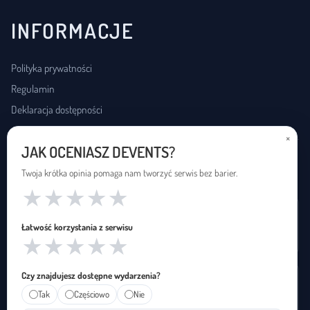
INFORMACJE
Polityka prywatności
Regulamin
Deklaracja dostępności
×
JAK OCENIASZ DEVENTS?
USŁUGI DOSTĘPNOŚCI
Twoja krótka opinia pomaga nam tworzyć serwis bez barier.
★
★
★
★
★
Wynajem pętli indukcyjnej
Łatwość korzystania z serwisu
Zapętleni · zapetleni.pl
★
★
★
★
★
Czy znajdujesz dostępne wydarzenia?
Tłumaczenie na polski język migowy
Tak
Częściowo
Nie
Janusz Migowego · januszmigowego.pl