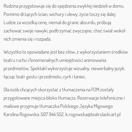
Rodzina przygotowuje się do spędzenia zwykłej niedzieli w domu.
Pomimo drżących ścian, wichury i ulewy, życie toczy się dalej.
Ludzie za wszelką cenę, niemal do granic absurdu, próbują
zachować swoje nawyki, podtrzymać zwyczajne, choć świat wokół
nich zmienia się i rozpada.
Wszystko to opowiadane jest bez słów, z wykorzystaniem środków
teatru ruchu i fenomenalnych umiejętności animowania
przedmiotów. Spektakl wykorzystuje wizualny, niewerbalny język,
łącząc teatr gestu i przedmiotu, cyrk i taniec.
Dla osób chcących skorzystać z tłumaczenia na PJM zostały
przygotowane miejsca blisko tłumacza. Rezerwacje telefoniczne i
mailowe przyjmuje tłumaczka Polskiego Języka Migowego
Karolina Rogowska: 507 944 552, k.rogowska@teatrslaski.art.pl