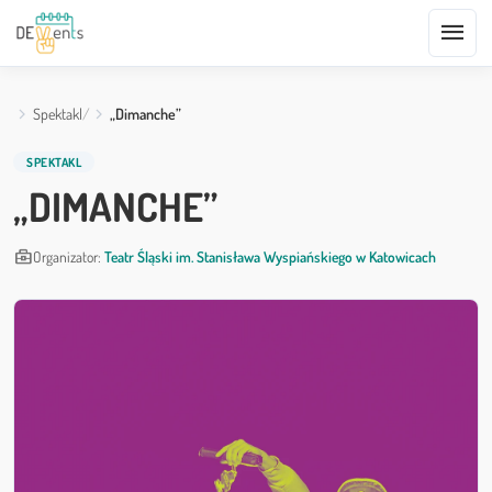
menu
Spektakl
„Dimanche”
SPEKTAKL
„DIMANCHE”
business_center
Organizator:
Teatr Śląski im. Stanisława Wyspiańskiego w Katowicach