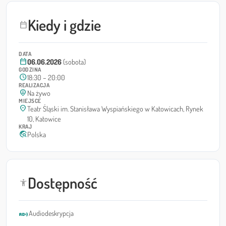
Kiedy i gdzie
calendar_today
DATA
calendar_today
06.06.2026
(sobota)
GODZINA
schedule
18:30 – 20:00
REALIZACJA
person_pin_circle
Na żywo
MIEJSCE
location_on
Teatr Śląski im. Stanisława Wyspiańskiego w Katowicach, Rynek
10, Katowice
KRAJ
travel_explore
Polska
Dostępność
accessibility_new
audio_description
Audiodeskrypcja