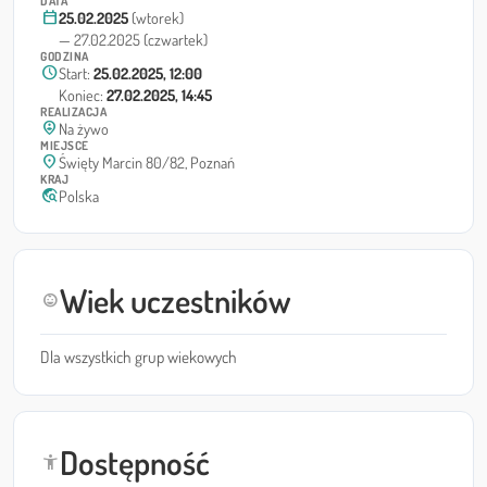
DATA
calendar_today
25.02.2025
(wtorek)
— 27.02.2025 (czwartek)
GODZINA
schedule
Start:
25.02.2025, 12:00
Koniec:
27.02.2025, 14:45
REALIZACJA
person_pin_circle
Na żywo
MIEJSCE
location_on
Święty Marcin 80/82, Poznań
KRAJ
travel_explore
Polska
Wiek uczestników
child_care
Dla wszystkich grup wiekowych
Dostępność
accessibility_new