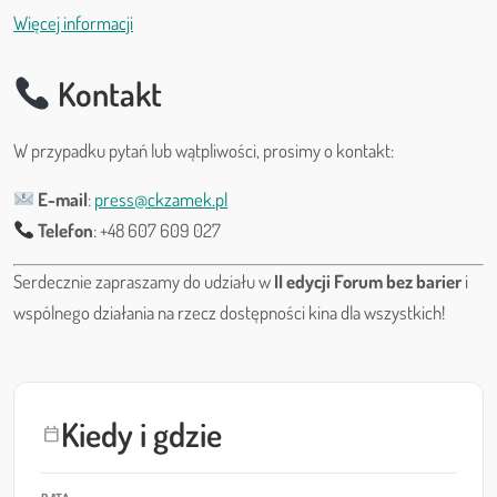
Więcej informacji
Kontakt
W przypadku pytań lub wątpliwości, prosimy o kontakt:
E-mail
:
press@ckzamek.pl
Telefon
: +48 607 609 027
Serdecznie zapraszamy do udziału w
II edycji Forum bez barier
i
wspólnego działania na rzecz dostępności kina dla wszystkich!
Kiedy i gdzie
calendar_today