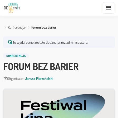
menu
Konferencja
Forum bez barier
admin_panel_settings
To wydarzenie zostało dodane przez administratora.
KONFERENCJA
FORUM BEZ BARIER
business_center
Organizator:
Janusz Pierzchalski