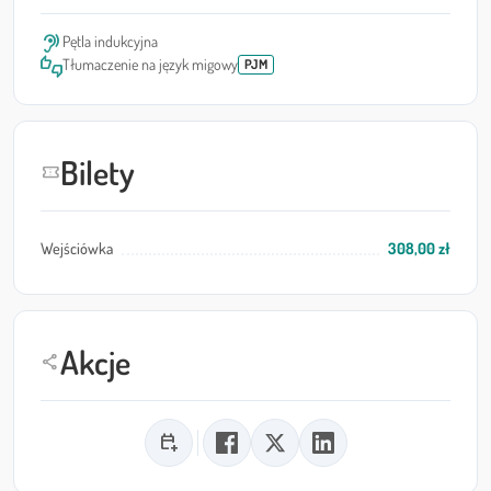
hearing
Pętla indukcyjna
thumbs_up_down
Tłumaczenie na język migowy
PJM
Bilety
confirmation_number
Wejściówka
308,00 zł
Akcje
share
calendar_add_on