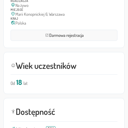
REALIZACJA
person_pin_circle
Na żywo
MIEJSCE
location_on
Marii Konopnickiej 6, Warszawa
KRAJ
travel_explore
Polska
Darmowa rejestracja
open_in_new
Wiek uczestników
child_care
18
Od
lat
Dostępność
accessibility_new