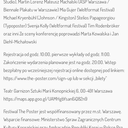
Studio), Martin Lorenz Mateusz Machalski (ASP Warszawa /
Biennale Plakatu w Warszawie) Mia Gujer (Weltformat Festival)
Michael Kryenbühl (Johnson / Kingston) Stelios Papageorgiou
(Typoposter) Svenja Kolly (Weltformat Festival) Tim Rodenbröker
oraz inni Ze sceny konferencję poprowadzi Marta Kowalska i Jan
Diehl-Michałowski
Rejestracja od godz. 10:00, pierwsze wykłady od godz. 11:00.
Zakończenie wydarzenia planowane jest na godz. 20:00. Wstęp
bezpłatny po wcześniejszej rejestracji online dostępnej pod linkiem:
https://www.the-poster.com/sign-up lub w sekcji „bilety”
Teatr Garnizon Sztuki Marii Konopnickiej 6, 00-491 Warszawa
https://maps.app.goo.gl/UAMHgbYsan6iQ82n9
Festiwal The Poster jest współfinansowany przez m.st. Warszawę.
Wsparcie finansowe: Ministerstwo Spraw Zagranicznych Centrum
Kultury Koreańskiej przy Ambasadzie Republiki Korei w Polsce Pro