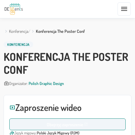
menu
Konferencja
Konferencja The Poster Conf
KONFERENCJA
KONFERENCJA THE POSTER
CONF
business_center
Organizator:
Polish Graphic Design
Zaproszenie wideo
smart_display
Obejrzyj zaproszenie
open_in_new
sign_language
Język migowy:
Polski Język Migowy (PJM)