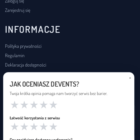
Zaloguj się
Zarejestruj się
INFORMACJE
Polityka prywatności
Regulamin
Deklaracja dostępności
×
JAK OCENIASZ DEVENTS?
USŁUGI DOSTĘPNOŚCI
Twoja krótka opinia pomaga nam tworzyć serwis bez barier.
★
★
★
★
★
Wynajem pętli indukcyjnej
Łatwość korzystania z serwisu
Zapętleni · zapetleni.pl
★
★
★
★
★
Czy znajdujesz dostępne wydarzenia?