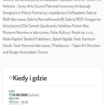
Helvetia – Swiss Arts Council Patronat honorowy Ambasady
Szwajcarii w Polsce Partnerzy i współpraca: Coffeeplant, Galeria
BWA Warszawa, Galeria Marszałkowska18, Galeria R20T, Księgarnia
Artystyczna CSW Zamek Ujazdowski, kolektyw Poster Rex,
Muzeum Neonów w Warszawie, Pałac Kultury i Nauki sp. z o.o.,
Radio Kapitał, Slanted Publishers, Splash Digilab, Teatr Garnizon
Sztuki, Teatr Komuna Warszawa, TPaddassoc – Taipei Art Direction
and Design Association, Turnus.
Kiedy i gdzie
calendar_today
DATA
calendar_today
13.06.2026
(sobota)
GODZINA
schedule
11:00 – 18:30