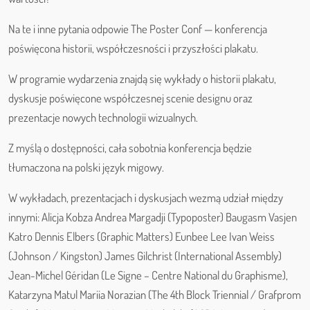
Na te i inne pytania odpowie The Poster Conf — konferencja
poświęcona historii, współczesności i przyszłości plakatu.
W programie wydarzenia znajdą się wykłady o historii plakatu,
dyskusje poświęcone współczesnej scenie designu oraz
prezentacje nowych technologii wizualnych.
Z myślą o dostępności, cała sobotnia konferencja będzie
tłumaczona na polski język migowy.
W wykładach, prezentacjach i dyskusjach wezmą udział między
innymi: Alicja Kobza Andrea Margadji (Typoposter) Baugasm Vasjen
Katro Dennis Elbers (Graphic Matters) Eunbee Lee Ivan Weiss
(Johnson / Kingston) James Gilchrist (International Assembly)
Jean-Michel Géridan (Le Signe – Centre National du Graphisme),
Katarzyna Matul Mariia Norazian (The 4th Block Triennial / Grafprom