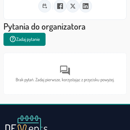
calendar_add_on
Pytania do organizatora
help
Zadaj pytanie
forum
Brak pytań. Zadaj pierwsze, korzystając z przycisku powyżej.