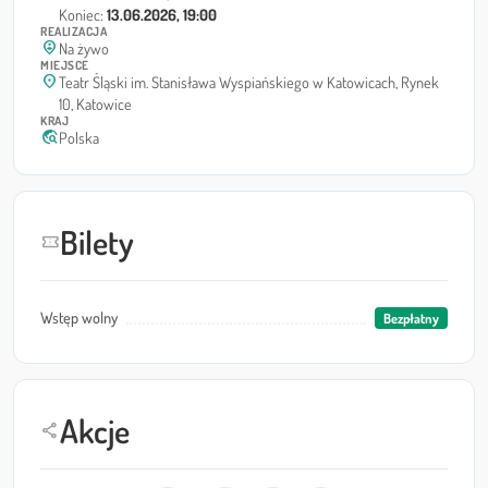
Koniec:
13.06.2026, 19:00
REALIZACJA
person_pin_circle
Na żywo
MIEJSCE
location_on
Teatr Śląski im. Stanisława Wyspiańskiego w Katowicach, Rynek
10, Katowice
KRAJ
travel_explore
Polska
Bilety
confirmation_number
Wstęp wolny
Bezpłatny
Akcje
share