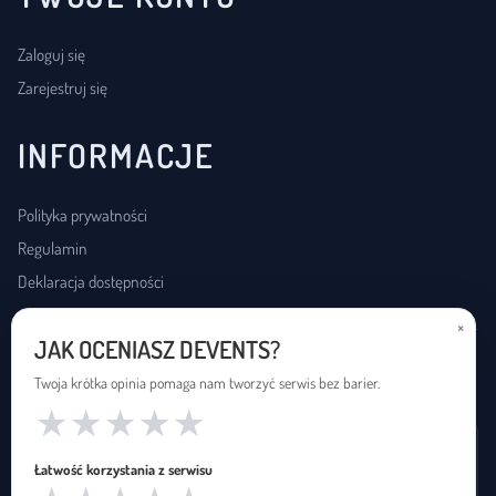
Zaloguj się
Zarejestruj się
INFORMACJE
Polityka prywatności
Regulamin
Deklaracja dostępności
×
JAK OCENIASZ DEVENTS?
USŁUGI DOSTĘPNOŚCI
Twoja krótka opinia pomaga nam tworzyć serwis bez barier.
★
★
★
★
★
Wynajem pętli indukcyjnej
Łatwość korzystania z serwisu
Zapętleni · zapetleni.pl