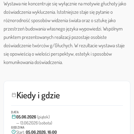
Wystawa nie koncentruje się wyłącznie na motywie głuchoty jako
doświadczenia wykluczenia. Istotniejsze staje się pytanie o
różnorodność sposobów widzenia świata oraz o sztukę jako
przestrzeń budowania własnego języka wypowiedzi. Wspólnym
punktem prezentowanych realizacji pozostaje osobiste
doświadczenie twórców g/Głuchych. W rezultacie wystawa staje
się opowieścią o wielości perspektyw, estetyk i sposobów
komunikowania doświadczenia.
Kiedy i gdzie
calendar_today
DATA
calendar_today
05.06.2026
(piątek)
— 13.06.2026 (sobota)
GODZINA
schedule
Start:
05.06.2026, 16:00