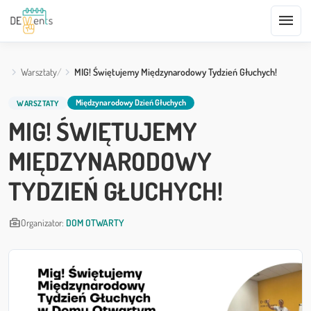
menu
Warsztaty
MIG! Świętujemy Międzynarodowy Tydzień Głuchych!
Międzynarodowy Dzień Głuchych
WARSZTATY
MIG! ŚWIĘTUJEMY
MIĘDZYNARODOWY
TYDZIEŃ GŁUCHYCH!
business_center
Organizator:
DOM OTWARTY