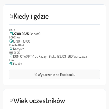
Kiedy i gdzie
calendar_today
DATA
calendar_today
27.09.2025
(sobota)
GODZINA
schedule
13:30 – 18:00
REALIZACJA
person_pin_circle
Na żywo
MIEJSCE
location_on
DOM OTWARTY, ul. Radzymińska 123, 03-560 Warszawa
KRAJ
travel_explore
Polska
Wydarzenie na Facebooku
open_in_new
Wiek uczestników
child_care