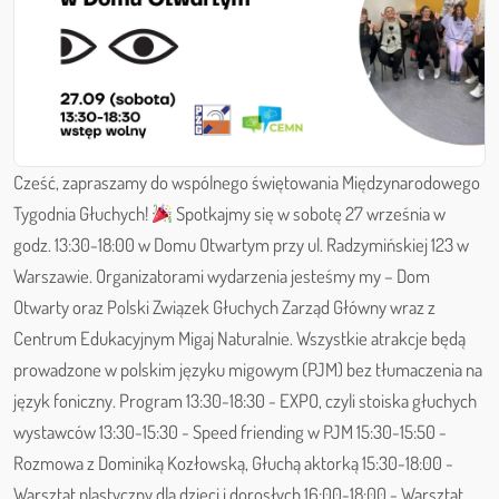
Cześć, zapraszamy do wspólnego świętowania Międzynarodowego
Tygodnia Głuchych!
Spotkajmy się w sobotę 27 września w
godz. 13:30-18:00 w Domu Otwartym przy ul. Radzymińskiej 123 w
Warszawie. Organizatorami wydarzenia jesteśmy my – Dom
Otwarty oraz Polski Związek Głuchych Zarząd Główny wraz z
Centrum Edukacyjnym Migaj Naturalnie. Wszystkie atrakcje będą
prowadzone w polskim języku migowym (PJM) bez tłumaczenia na
język foniczny. Program 13:30-18:30 - EXPO, czyli stoiska głuchych
wystawców 13:30-15:30 - Speed friending w PJM 15:30-15:50 -
Rozmowa z Dominiką Kozłowską, Głuchą aktorką 15:30-18:00 -
Warsztat plastyczny dla dzieci i dorosłych 16:00-18:00 - Warsztat