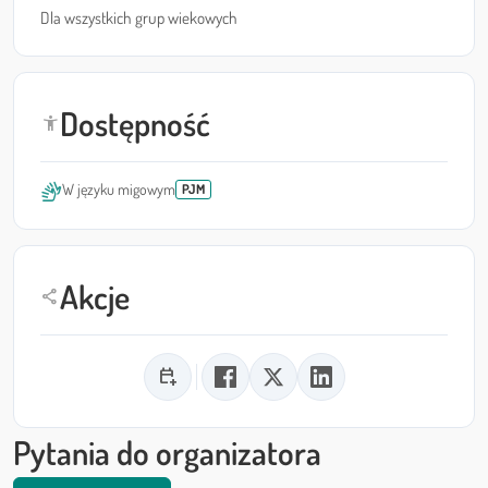
Dla wszystkich grup wiekowych
Dostępność
accessibility_new
sign_language
W języku migowym
PJM
Akcje
share
calendar_add_on
Pytania do organizatora