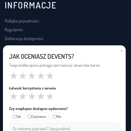
INFORMACJE
Polityka prywatności
Regulamin
Deklaracja dostępności
×
JAK OCENIASZ DEVENTS?
USŁUGI DOSTĘPNOŚCI
Twoja krótka opinia pomaga nam tworzyć serwis bez barier.
★
★
★
★
★
Wynajem pętli indukcyjnej
Łatwość korzystania z serwisu
Zapętleni · zapetleni.pl
★
★
★
★
★
Czy znajdujesz dostępne wydarzenia?
Tłumaczenie na polski język migowy
Tak
Częściowo
Nie
Janusz Migowego · januszmigowego.pl