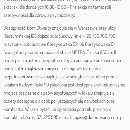
aktorski dla dorosłych 16:30-16:50 - Prelekcja na temat roli
asertywności dla zdrowia psychicznego
Dostępność: Dom Otwarty znajduje się w Warszawie przy ulicy
Radzymińskiej 123 dojazd autobusowy: linie - 120, 156, 160, 190,
przystanki autobusowe Gorzykowska 02 lub Gorzykowska 04
(uwaga! przystanki na żądanie) stacje METRA: Trocka 950 m, 11
minut pieszo autem: bezpłatne miejsca postojowe bezpośrednio
pod lokalem najbliższe miejsce parkingowe dla osób z
niepełnosprawnością znajduje się w odległości ok. 40 m przed
lokalem Radzymińska 119 placówka jest dostępna architektonicznie
miejsce przyjazne dla psów asystujących w lokalu znajdują się
toalety dostępne dla osób poruszających się na wózkach oraz
komfortka. W razie pytań lub zgłaszania potrzeb, prosimy o
kontakt: tel./sms: 571 225 505 e-mail: zapisy@domotwarty.com.pl